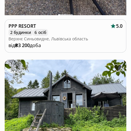
PPP RESORT
5.0
2 будинки
6 осіб
Верхнє Синьовидне, Львівська область
від
₴3 200
доба