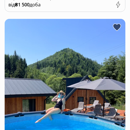
від
₴1 500
доба