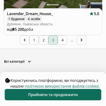
Lavender_Dream_House_
5.0
1 будинок
4 особи
Дубляни, Львівська область
від
₴5 200
доба
1
2
3
4
…
Всі категорії
Користуючись платформою, ви погоджуєтесь з
нашою
політикою використання файлів cookies.
Прийняти та продовжити
Обране
Каталог
Меню
Популярні категорії