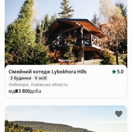
Сімейний котедж Lybokhora Hills
5.0
3 будинки
9 осіб
Либохора, Львівська область
від
₴3 800
доба