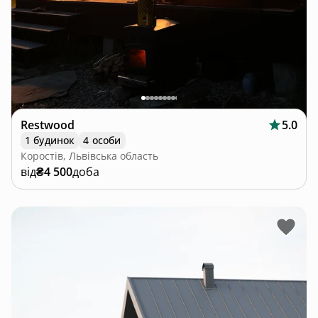
Restwood
5.0
1 будинок
4 особи
Коростів, Львівська область
від
₴4 500
доба