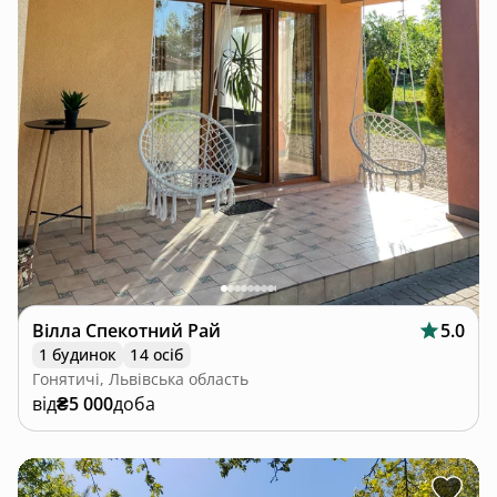
Вілла Спекотний Рай
5.0
1 будинок
14 осіб
Гонятичі, Львівська область
від
₴5 000
доба