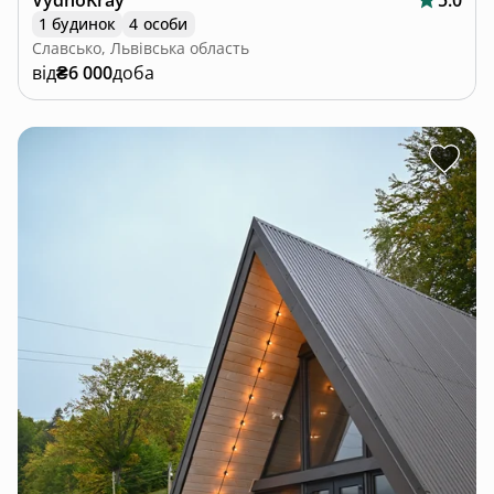
VydnoKray
5.0
1 будинок
4 особи
Славсько, Львівська область
від
₴6 000
доба