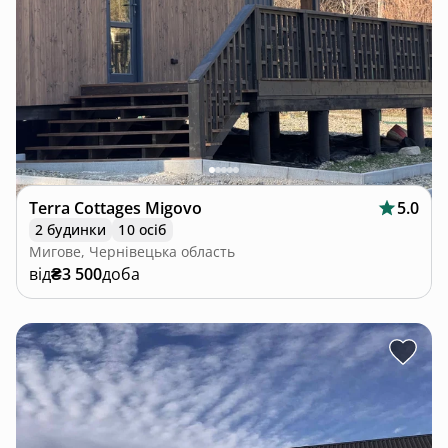
Terra Cottages Migovo
5.0
2 будинки
10 осіб
Мигове, Чернівецька область
від
₴3 500
доба