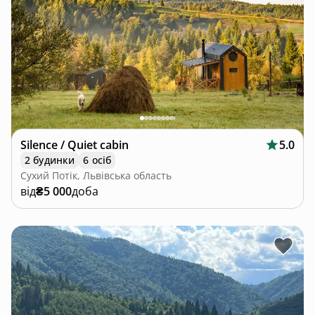
Silence / Quiet cabin
5.0
2 будинки
6 осіб
Сухий Потік, Львівська область
від
₴5 000
доба