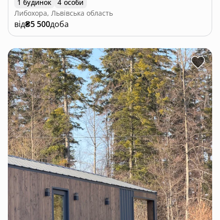
1 будинок
4 особи
Либохора, Львівська область
від
₴5 500
доба