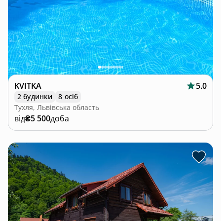
KVITKA
5.0
2 будинки
8 осіб
Тухля, Львівська область
від
₴5 500
доба