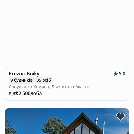
Prozori Boiky
5.0
9 будинків
35 осіб
Лопушанка-Хомина, Львівська область
від
₴2 500
доба