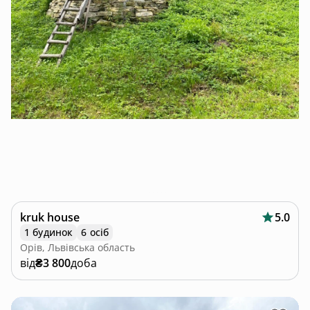
kruk house
5.0
1 будинок
6 осіб
Орів, Львівська область
від
₴3 800
доба