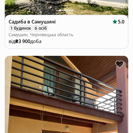
Садиба в Самушині
5.0
1 будинок
6 осіб
Самушин, Чернівецька область
від
₴3 900
доба