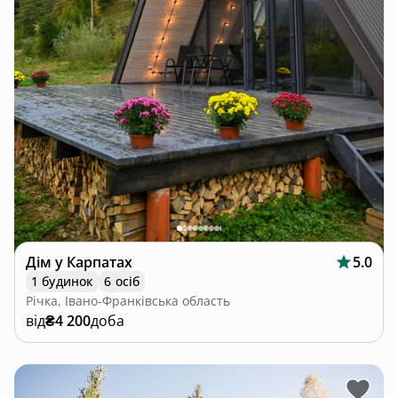
Дім у Карпатах
5.0
1 будинок
6 осіб
Річка, Івано-Франківська область
від
₴4 200
доба