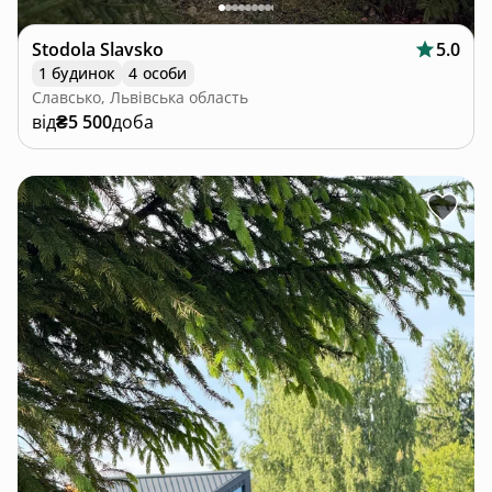
Stodola Slavsko
5.0
1 будинок
4 особи
Славсько, Львівська область
від
₴5 500
доба