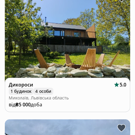
Дикороси
5.0
1 будинок
4 особи
Миколаїв, Львівська область
від
₴5 000
доба