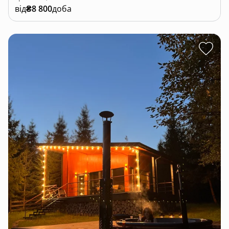
від
₴8 800
доба