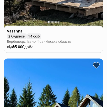
Vasanna
2 будинки
14 осіб
Вербовець, Івано-Франківська область
від
₴5 000
доба