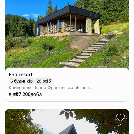
Eho resort
6 будинків
20 осіб
Кривопілля, Івано-Франківська область
від
₴7 200
доба