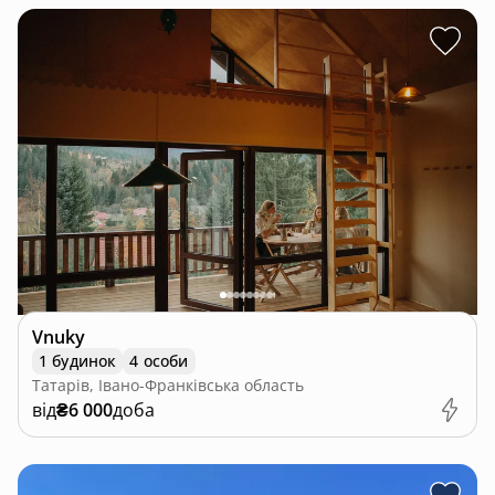
Vnuky
1 будинок
4 особи
Татарів, Івано-Франківська область
від
₴6 000
доба