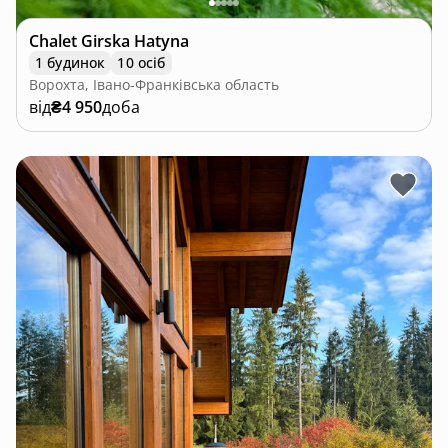
Chalet Girska Hatyna
1 будинок
10 осіб
Ворохта, Івано-Франківська область
від
₴4 950
доба