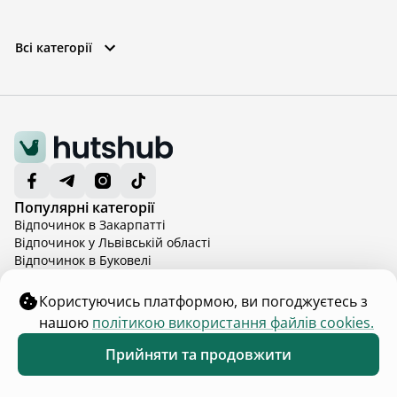
Всі категорії
Популярні категорії
Відпочинок в Закарпатті
Відпочинок у Львівській області
Відпочинок в Буковелі
Відпочинок з басейном в Буковелі
Відпочинок в Івано-Франківській області
Користуючись платформою, ви погоджуєтесь з
Відпочинок в Карпатах
нашою
політикою використання файлів cookies.
Відпочинок в Карпатах з басейном
Відпочинок в Київській області
Показати більше
Прийняти та продовжити
Відпочинок в Київській області з басейном
Обране
Каталог
Меню
Для власників та гостей
Відпочинок в Тернопільській області
Каталог помешкань