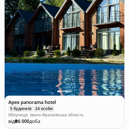
Apex panorama hotel
5 будинків
24 особи
Яблуниця, Івано-Франківська область
від
₴6 000
доба