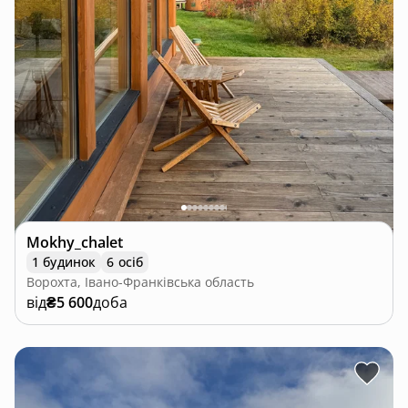
Mokhy_chalet
1 будинок
6 осіб
Ворохта, Івано-Франківська область
від
₴5 600
доба