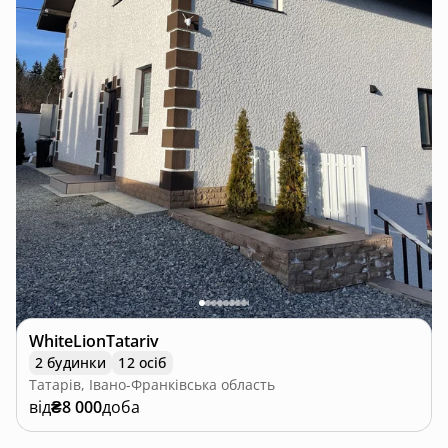
WhiteLionTatariv
2 будинки
12 осіб
Татарів, Івано-Франківська область
від
₴8 000
доба