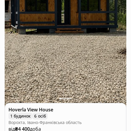
Hoverla View House
1 будинок
6 осіб
Ворохта, Івано-Франківська область
від
₴4 400
доба