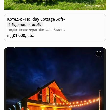
Котедж «Holiday Cottage Sofi»
1 будинок
4 особи
Тюдів, Івано-Франківська область
від
₴1 600
доба