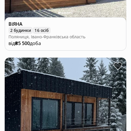
ВіЯНА
2 будинки
16 осіб
Поляниця, Івано-Франківська область
від
₴5 500
доба