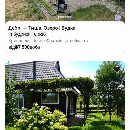
Дебрі — Тиша, Озеро і Вудка
1 будинок
6 осіб
Кривопілля, Івано-Франківська область
від
₴7 500
доба