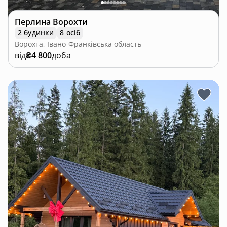
Перлина Ворохти
2 будинки
8 осіб
Ворохта, Івано-Франківська область
від
₴4 800
доба