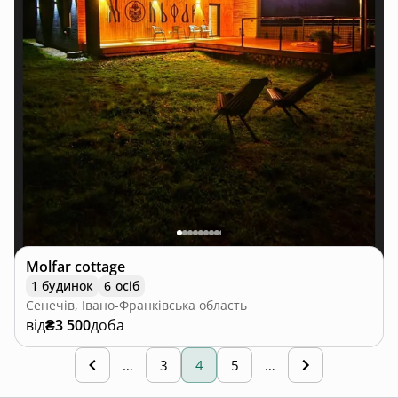
Molfar cottage
1 будинок
6 осіб
Сенечів, Івано-Франківська область
від
₴3 500
доба
…
3
4
5
…