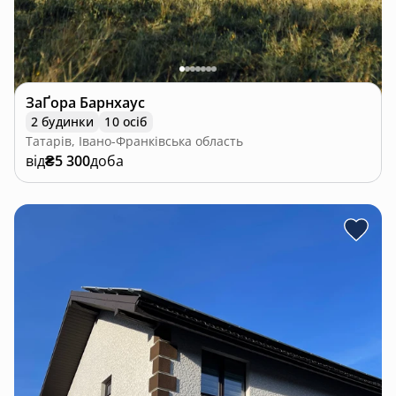
ЗаҐора Барнхаус
2 будинки
10 осіб
Татарів, Івано-Франківська область
від
₴5 300
доба