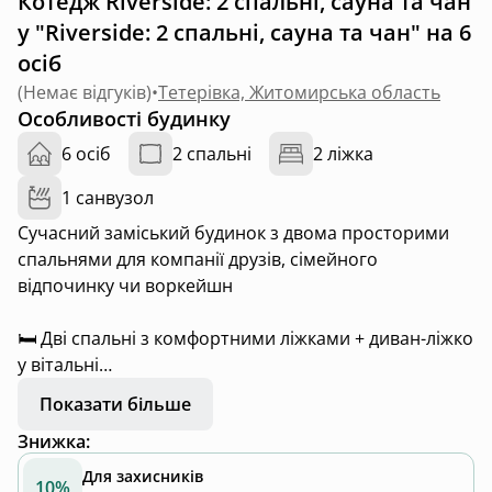
Котедж Riverside: 2 спальні, сауна та чан
у "Riverside: 2 спальні, сауна та чан" на 6
осіб
(
Немає відгуків
)
•
Тетерівка, Житомирська область
Особливості будинку
6 осіб
2 спальні
2 ліжка
1 санвузол
Сучасний заміський будинок з двома просторими
спальнями для компанії друзів, сімейного
відпочинку чи воркейшн
🛏 Дві спальні з комфортними ліжками + диван-ліжко
у вітальні
Показати більше
🛁 Спа
Знижка
:
Приватна сауна в будинку (2год/доба включено у
вартість)
Для захисників
10%