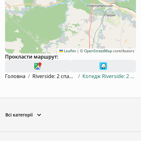
Leaflet
|
©
OpenStreetMap
contributors
Прокласти маршрут:
Головна
/
Riverside: 2 спальні, сауна та чан
/
Котедж Riverside: 2 спальні, сауна та чан
Всі категорії