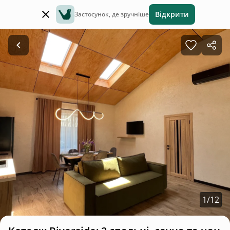
Відкрити
Застосунок, де зручніше
1
/
12