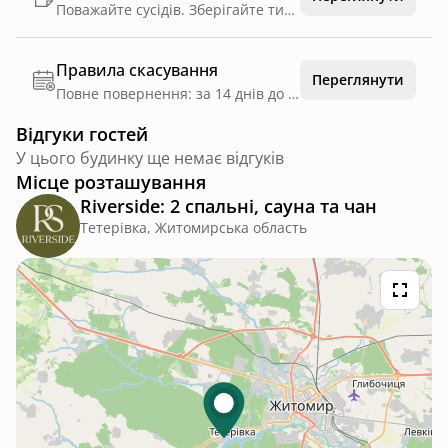
Поважайте сусідів. Зберігайте тишу з 22:00 до 8:00 та не влаштовуйте надмірного галасу в інші години Не перевищуйте швидкість на території села більш ніж 20 км/год Бережіть природу. Не залишайте їжу та сміття на вулиці Шануйте ліс. Не ламайте дерева за територією; додаткові дрова можна придбати у нас Не спалюйте сміття в багатті. Для нього у та біля будинку є баки Не залишайте вогонь у каміні, кострищі чи мангалі без нагляду Слідкуйте за своїми хвостиками. Ми обожнюємо собак, але Ви несете відповідальність (в т.ч. фінансову) за своїх чотирилапих друзів та шкоду, яку вони можуть завдати. Скористайтесь пакетами для прибирання та витирайте лапки відповідним рушничком Не паліть, будь ласка, в будинку. Оселя має пахнути свіжістю, а щоб вивести запах цигарок, електронок чи кальянів, нам доведеться списати з Вашої картки додаткові 4000 грн Правила користування сауною. Воду лити на каміння заборонено. Приймайте душ перед входом, залишайте взуття за межами сауни та сідайте на гігієнічні рушники
Правила скасування
Переглянути
Повне повернення: за 14 днів до дати заїзду
Відгуки гостей
У цього будинку ще немає відгуків
Місце розташування
Riverside: 2 спальні, сауна та чан
Тетерівка, Житомирська область