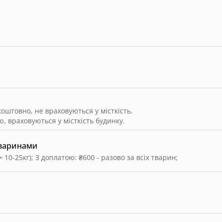
штовно, не враховуються у місткість.
, враховуються у місткість будинку.
тваринами
≈ 10-25кг)
;
З доплатою: ₴600 - разово за всіх тварин
;