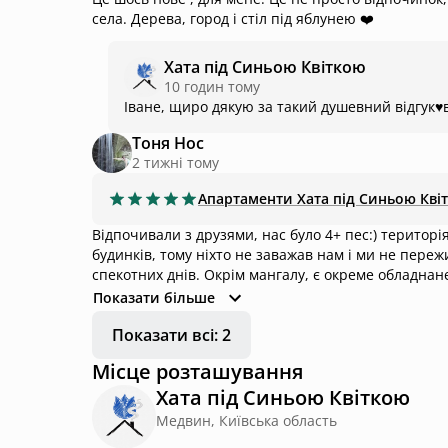
села. Дерева, город і стіл під яблунею ❤️
Хата під Синьою Квіткою
10 годин тому
Іване, щиро дякую за такий душевний відгук♥️
Тоня Нос
2 тижні тому
Апартаменти
Хата під Синьою Кві
Відпочивали з друзями, нас було 4+ пес:) територі
будинків, тому ніхто не заважав нам і ми не пере
спекотних днів. Окрім мангалу, є окреме обладнан
будинку всього достатньо для приготування їжі. Х
Показати більше
насправді в кухні не спекотно, тому багато чого м
Показати всі: 2
Кімнати не захаращені декором, і дуже зручні матр
невеликі. Навкруги є куди прогулятися, дуже гарна
Місце розташування
Хата під Синьою Квіткою
Медвин, Київська область