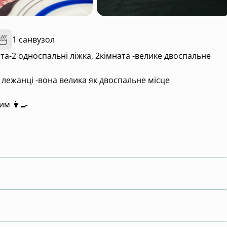
1 санвузол
ата-2 односпальні ліжка, 2кімната -велике двоспальне
лежанці -вона велика як двоспальне місце
м 👨‍🍳
 інвертор🔋