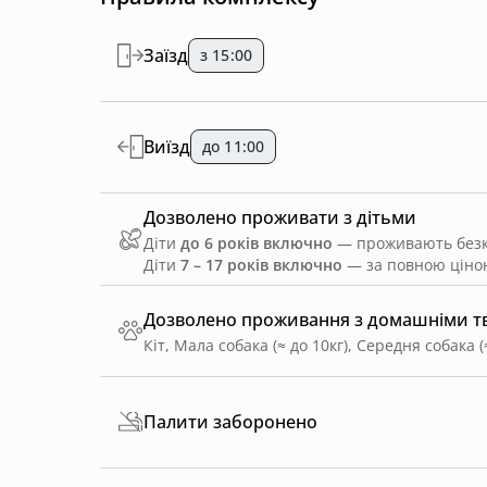
Заїзд
з 15:00
Виїзд
до 11:00
Дозволено проживати з дітьми
Діти
до 6 років включно
— проживають безко
Діти
7 – 17 років включно
— за повною ціною
Дозволено проживання з домашніми 
Кіт, Мала собака (≈ до 10кг), Середня собака (
Палити заборонено