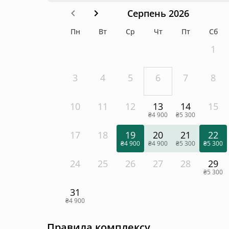
Серпень 2026
Пн
Вт
Ср
Чт
Пт
Сб
1
3
4
5
6
7
8
10
11
12
13
14
15
₴4 900
₴5 300
17
18
19
20
21
22
₴4 900
₴4 900
₴5 300
₴5 300
24
25
26
27
28
29
₴5 300
31
₴4 900
Правила комплексу