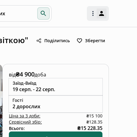
их
віткою"
Поділитись
Зберегти
₴4 900
від
доба
Заїзд-Виїзд
19 серп. - 22 серп.
Гості
2 дорослих
Ціна
за
3 доби
:
₴15 100
Сервісний збір:
₴128.35
₴15 228.35
Всього: