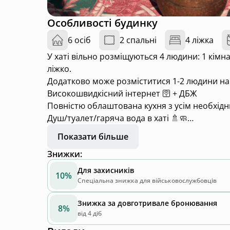
Особливості будинку
6 осіб
2 спальні
4 ліжка
У хаті вільно розміщуються 4 людини: 1 кімн
ліжко.
Додатково може розміститися 1-2 людини на 
Високошвидкісний інтернет 🛜 + ДБЖ
Повністю облаштована кухня з усім необхідни
Душ/туалет/гаряча вода в хаті 🚿🧼
Газовий котел для обігріву води та батерей +
Показати більше
Прально-сушильна машина 🧺
Знижки
:
Постільна білизна/рушники 🛌
Джерельна вода 💧
Для захисників
10%
Сезонні продукти з городу 🥬 🍅
Спеціальна знижка для військовослужбовців
Мангал 🍗
Знижка за довготривале бронювання
Облаштоване місце для багаття🔥
8%
від 4 діб
Дрова 🪵
Гамак 😴