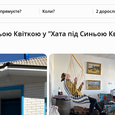
 прямуєте?
Коли?
2 доросл
ою Квіткою у "Хата під Синьою К