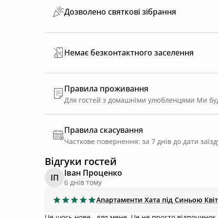
Дозволено святкові зібрання
Немає безконтактного заселення
Правила проживання
Правила скасування
Часткове повернення: за 7 днів до дати заїзд
Відгуки гостей
Іван Проценко
ІП
6 днів тому
Апартаменти
Хата під Синьою Кві
Це шось нове , для мене. Це не просто відпочинок, ц