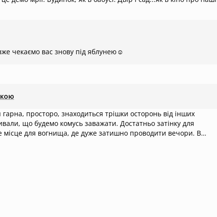
вже чекаємо вас знову під яблунею☺️
ткою
я гарна, просторо, знаходиться трішки осторонь від інших
живали, що будемо комусь заважати. Достатньо затінку для
е місце для вогнища, де дуже затишно проводити вечори. В
олодильник невеликий, нам вистачило для продуктів на 3 дні, ал
ожна зберігати не в холодильнику, або в термобоксі з брикетами.
аци :) дорога до місця хороша, є ділянки де треба обережно, ал
 природа, є гарні місця, щоб поплавати!