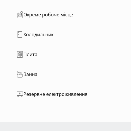
починку з гойдалкою і ліжком (приміщення у
Окреме робоче місце
нвентарем🏋️
ю з водою для прийняття сонячних ванн🚿
і. Ділянка 20 соток.
Холодильник
 Тотоха🌿та інші цікаві та мальовничі місця поруч. Можн
ти на пляж 👙
Плита
Ванна
Резервне електроживлення