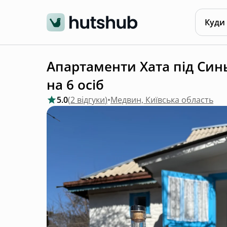
Куди
Апартаменти Хата під Синь
на 6 осіб
5.0
(
2 відгуки
)
•
Медвин, Київська область