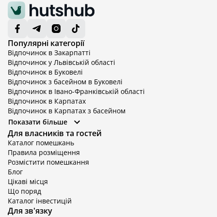
Популярні категорії
Відпочинок в Закарпатті
Відпочинок у Львівській області
Відпочинок в Буковелі
Відпочинок з басейном в Буковелі
Відпочинок в Івано-Франківській області
Відпочинок в Карпатах
Відпочинок в Карпатах з басейном
Відпочинок в Київській області
Показати більше
Відпочинок в Київській області з басейном
Для власників та гостей
Відпочинок в Тернопільській області
Каталог помешкань
Відпочинок у Вінницькій області
Правила розміщення
Відпочинок в Яремче
Розмістити помешкання
Відпочинок у Львівській області з басейном
Блог
Відпочинок з басейном в Тернопільській області
Цікаві місця
Що поряд
Каталог інвестицій
Для зв'язку