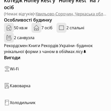
Котедж Honey Rest у "Honey Rest" на 7
осіб
(
Немає відгуків
)
•
Хвильово-Сорочин, Черкаська область
Особливості будинку
50 кв.м
7 осіб
2 спальні
2 санвузла
Рекордсмен Книги Рекордів України- будинок
унікальної форми з чаном в обіймах лісу🌲
Вигоди
Wi-Fi
Кавоварка
Холодильник