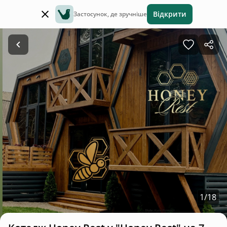
Відкрити
Застосунок, де зручніше
1
/
18