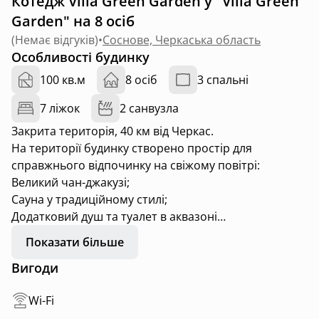
Котедж Villa Green Garden у "Villa Green
Garden" на 8 осіб
(
Немає відгуків
)
•
Соснове, Черкаська область
Особливості будинку
100 кв.м
8 осіб
3 спальні
7 ліжок
2 санвузла
Закрита територія, 40 км від Черкас.
На території будинку створено простір для
справжнього відпочинку на свіжому повітрі:
Великий чан-джакузі;
Сауна у традиційному стилі;
Додатковий душ та туалет в аквазоні
Кімната для відпочинку в аквазоні
Показати більше
Панорамні вікна у кімнаті відпочинку та сауні
Вигоди
● Великий чан-джакузі з місткістю до восьми
Wi-Fi
дорослих, що забезпечує незабутній релакс на