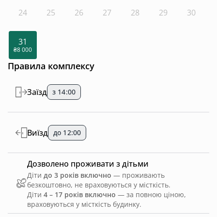
24
25
26
27
28
29
30
31
₴8 000
Правила комплексу
Заїзд
з 14:00
Виїзд
до 12:00
Дозволено проживати з дітьми
Діти
до 3 років включно
— проживають
безкоштовно, не враховуються у місткість.
Діти
4 – 17 років включно
— за повною ціною,
враховуються у місткість будинку.