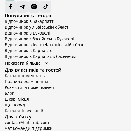
Популярні категорії
Відпочинок в Закарпатті
Відпочинок у Львівській області
Відпочинок в Буковелі
Відпочинок з басейном в Буковелі
Відпочинок в Івано-Франківській області
Відпочинок в Карпатах
Відпочинок в Карпатах з басейном
Відпочинок в Київській області
Показати більше
Відпочинок в Київській області з басейном
Для власників та гостей
Відпочинок в Тернопільській області
Каталог помешкань
Відпочинок у Вінницькій області
Правила розміщення
Відпочинок в Яремче
Розмістити помешкання
Відпочинок у Львівській області з басейном
Блог
Відпочинок з басейном в Тернопільській області
Цікаві місця
Що поряд
Каталог інвестицій
Для зв'язку
contact@hutshub.com
Чат команди підтримки