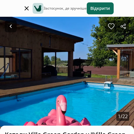
Відкрити
Застосунок, де зручніше
1
/
22