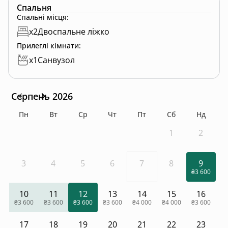
гриби.
Спальня
Спальні місця
:
Працює крамничка з сувенірною та крафтовою
x
2
Двоспальне ліжко
продукцією в якій розміщено виставку картин
Прилеглі кімнати
:
художника Івана Платка, які можна собі придбати.
x
1
Санвузол
Серпень 2026
Пн
Вт
Ср
Чт
Пт
Сб
Нд
1
2
3
4
5
6
7
8
9
₴3 600
10
11
12
13
14
15
16
₴3 600
₴3 600
₴3 600
₴3 600
₴4 000
₴4 000
₴3 600
17
18
19
20
21
22
23