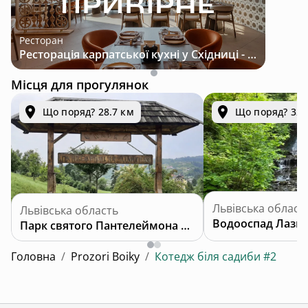
Ресторан
Ресторація карпатської кухні у Східниці - місце з характером і традиціями
Місця для прогулянок
Що поряд? 28.7 км
Що поряд? 32.
Львівська област
Львівська область
Водооспад Лазн
Парк святого Пантелеймона Цілителя
Головна
/
Prozori Boiky
/
Котедж біля садиби #2