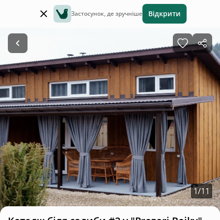
Відкрити
Застосунок, де зручніше
1
/
11