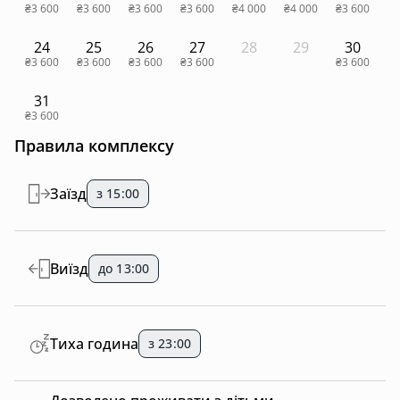
₴3 600
₴3 600
₴3 600
₴3 600
₴4 000
₴4 000
₴3 600
24
25
26
27
28
29
30
₴3 600
₴3 600
₴3 600
₴3 600
₴3 600
31
₴3 600
Правила комплексу
Заїзд
з 15:00
Виїзд
до 13:00
Тиха година
з 23:00