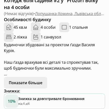
Котедж біля садиби #2 у "Prozori Boiky"
на 4 особи
(
Немає відгуків
)
•
Лопушанка-Хомина, Львівська область
Особливості будинку
45 кв.м
4 особи
1 спальня
2 ліжка
1 санвузол
Будиночки збудовані за проектом ґазди Василя
Курія.
Наш ґазда врахував всі деталі та спроектував так,
щоб будиночки були максимально зручними.
В будиночках є велика кімната-студія, ванна кімната,
Показати більше
простора тераса, два двоспальні ліжка по 1,6 метра,
Знижка
:
холодильник, кондиціонер, камін, великий телевізор
з проплаченим максимальним пакетом Мегого,
Знижка за довготривале бронювання
10%
якісний нет, вайфай, посуд, всі необхідні меблі для
від 6 діб