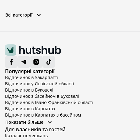
Всі категорії
Популярні категорії
Відпочинок в Закарпатті
Відпочинок у Львівській області
Відпочинок в Буковелі
Відпочинок з басейном в Буковелі
Відпочинок в Івано-Франківській області
Відпочинок в Карпатах
Відпочинок в Карпатах з басейном
Відпочинок в Київській області
Показати більше
Відпочинок в Київській області з басейном
Для власників та гостей
Відпочинок в Тернопільській області
Каталог помешкань
Відпочинок у Вінницькій області