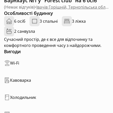
Барнхаус №1 у "Forest club" на 6 осіб
(
Немає відгуків
)
•
Івачів Горішній, Тернопільська область
Особливості будинку
6 осіб
3 спальні
3 ліжка
2 санвузла
Сучасний простір, де є все для відпочинку та
комфортного проведення часу з найдорожчими.
Вигоди
Wi-Fi
Кавоварка
Холодильник