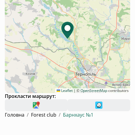
Leaflet
|
©
OpenStreetMap
contributors
Прокласти маршрут:
Головна
/
Forest club
/
Барнхаус №1