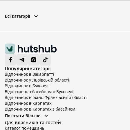
Всі категорії
Популярні категорії
Відпочинок в Закарпатті
Відпочинок у Львівській області
Відпочинок в Буковелі
Відпочинок з басейном в Буковелі
Відпочинок в Івано-Франківській області
Відпочинок в Карпатах
Відпочинок в Карпатах з басейном
Відпочинок в Київській області
Показати більше
Відпочинок в Київській області з басейном
Для власників та гостей
Відпочинок в Тернопільській області
Каталог помешкань