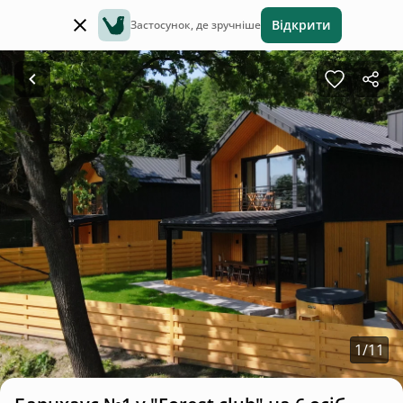
Відкрити
Застосунок, де зручніше
1
/
11