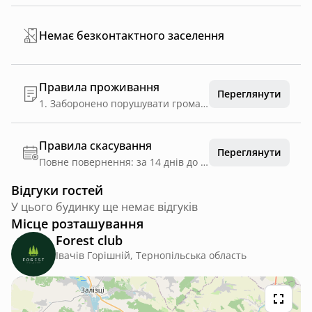
Немає безконтактного заселення
Правила проживання
Переглянути
1. Заборонено порушувати громадський порядок та спокій інших гостей. 2. Режим тиші на території з 23:00 до 8:00. 3. На території ведеться відеоспостереження. 4. Заборонено вмикати російськомовну музику та музику російських виконавців. 5. Знижка учасникам бойових дій -15%. 6. В приміщеннях заборонено палити сигарети, кальян, електронні сигарети та т.п. 7. При поселенні контактній особі необхідно пред'явити документи (паспорт або посвідчення водія). 8. Заселення з 14:00, виселення до 11:00. 9. Час перебування у альтанках - з 11:00 до 23:00. 10. Під час перебування усі гості мають одягнути браслети, видані адміністратором. 11. Користування басейном входить у вартість оренди будинків, альтанок та лазні. Заборонено споживати їжу та напої в басейні та близькості до нього. Домашнім улюбленцям купатись в басейні заборонено. 12. Господарі несуть відповідальність за майно, пошкоджене улюбленцями, відповідають за гігієну та поведінку тварин. 13. Адміністрація клубу FOREST не несе відповідальність за втрату або пошкодження особистих речей та цінностей. 14. У разі пошкодження майна клубу, гості несуть повне матеріальне відшкодування вартості пошкоджених речей чи обладнання. 15. При злісному недотриманні правил гості будуть змушені покинути територію клубу.
Правила скасування
Переглянути
Повне повернення: за 14 днів до дати заїзду
Відгуки гостей
У цього будинку ще немає відгуків
Місце розташування
Forest club
Івачів Горішній, Тернопільська область