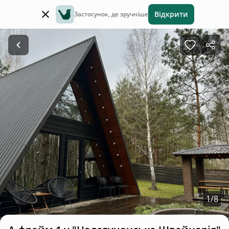
Відкрити
Застосунок, де зручніше
1
/
8