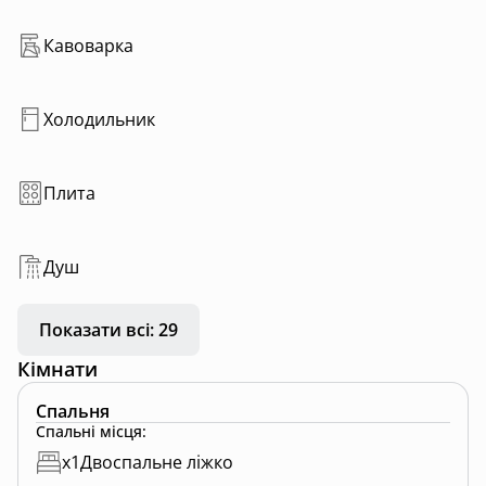
відпочинку.
Нереальна підсвітка, яка створює неповторну
Кавоварка
атмосферу.
Теплий, приватний басейн
Поглибіться у природну красу та комфорт нашого
Холодильник
будинку. Запрошуємо вас на незабутні миті
відпочинку в обіймах природи!
Плита
Душ
Показати всі: 29
Кімнати
Спальня
Спальні місця
:
x
1
Двоспальне ліжко