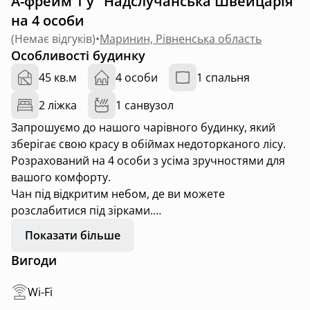
А-фрейм 1 у "Надслучанська Швейцарія"
на 4 особи
(
Немає відгуків
)
•
Маринин, Рівненська область
Особливості будинку
45 кв.м
4 особи
1 спальня
2 ліжка
1 санвузол
Запрошуємо до нашого чарівного будинку, який
зберігає свою красу в обіймах недоторканого лісу.
Розрахований на 4 особи з усіма зручностями для
вашого комфорту.
Чан під відкритим небом, де ви можете
розслабитися під зірками.
Альтанка із столом та лавками для затишних обідів
Показати більше
на свіжому повітрі.
Вигоди
Зона для розведення вогню з кріслами кентукі для
атмосферних вечорів.
Wi-Fi
Гамак на території – ідеальне місце для спокійного