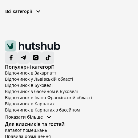
Всі категорії
Популярні категорії
Відпочинок в Закарпатті
Відпочинок у Львівській області
Відпочинок в Буковелі
Відпочинок з басейном в Буковелі
Відпочинок в Івано-Франківській області
Відпочинок в Карпатах
Відпочинок в Карпатах з басейном
Відпочинок в Київській області
Показати більше
Відпочинок в Київській області з басейном
Для власників та гостей
Відпочинок в Тернопільській області
Каталог помешкань
Відпочинок у Вінницькій області
Правила розміщення