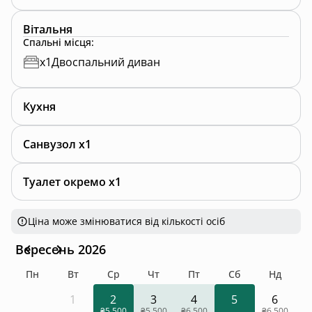
Вітальня
Спальні місця
:
x
1
Двоспальний диван
Кухня
Санвузол x1
Туалет окремо x1
Ціна може змінюватися від кількості осіб
Вересень 2026
Пн
Вт
Ср
Чт
Пт
Сб
Нд
1
2
3
4
5
6
₴5 500
₴5 500
₴6 500
₴6 500