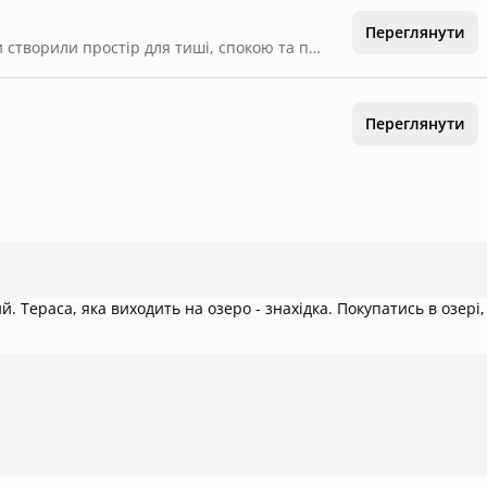
Переглянути
«The Grass» — сімейна база відпочинку 🌿 Ми створили простір для тиші, спокою та перезавантаження, тому галасливі компанії, на жаль, не приймаємо. 👤 Відповідальна особа за бронювання — від 25 років. 🔕 Музику дозволено слухати лише всередині будиночків. 🌙 Тиша після 22:00 Просимо дотримуватись режиму тиші та поважати комфорт інших гостей. 🎣 Риболовля здійснюється після оплати 1 поплавкова вудка - 600 грн.(у світлу пору доби). Улов - до 3 кг включено. 👥 Додатковий гість на території — 500 грн (без ночівлі). 🔥 Вогнище Розводити дозволено лише у спеціально відведених місцях. 🐾 Домашні улюбленці Можливі лише за попереднім узгодженням. 💳 Заставна сума — 3000 грн Повертається при виїзді за умови відсутності пошкоджень майна. 🧼 Чистота простору Просимо гостей мити посуд після користування та дотримуватись чистоти — дякуємо за повагу до простору та наступних гостей. 💚 Дякуємо за розуміння та дбайливе ставлення до атмосфери відпочинку.
Переглянути
яка виходить на озеро - знахідка. Покупатись в озері,