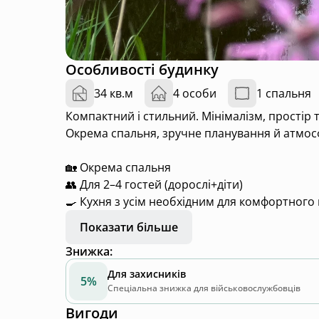
Особливості будинку
34 кв.м
4 особи
1 спальня
Компактний і стильний. Мінімалізм, простір 
Окрема спальня, зручне планування й атмосф
🏡 Окрема спальня
👥 Для 2–4 гостей (дорослі+діти)
🍳 Кухня з усім необхідним для комфортног
🌲 Тераса з видом на озеро і ліс
Показати більше
🌿 Ідеальний для сім’ї
Знижка
:
— Дім, де затишно разом і комфортно кожно
Для захисників
5%
Спеціальна знижка для військовослужбовців
Вигоди