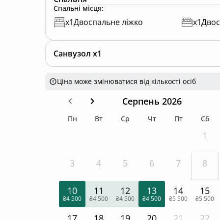
Спальні місця
:
x
1
Двоспальне ліжко
x
1
Двос
Санвузол x1
Ціна може змінюватися від кількості осіб
Серпень 2026
Пн
Вт
Ср
Чт
Пт
Сб
1
3
4
5
6
7
8
10
11
12
13
14
15
₴4 500
₴4 500
₴4 500
₴4 500
₴5 500
₴5 500
17
18
19
20
21
22