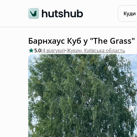
Куди
Барнхаус Куб у "The Grass"
5.0
(
4 відгуки
)
•
Жукин, Київська область