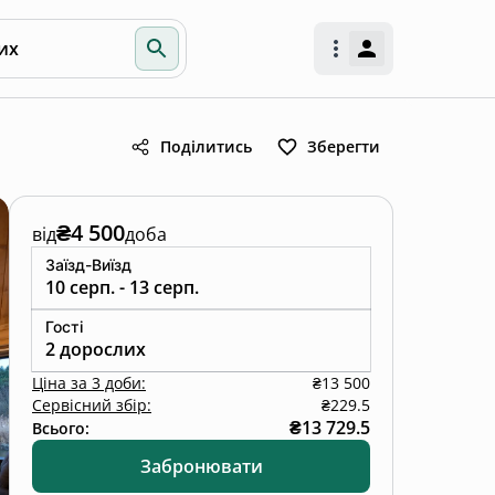
их
Поділитись
Зберегти
₴4 500
від
доба
Заїзд-Виїзд
10 серп. - 13 серп.
Гості
2 дорослих
Ціна
за
3 доби
:
₴13 500
Сервісний збір:
₴229.5
₴13 729.5
Всього:
Забронювати