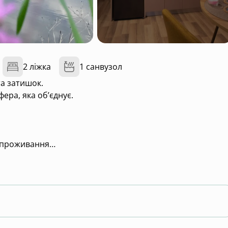
2 ліжка
1 санвузол
та затишок.
ера, яка обʼєднує.
о проживання
му.