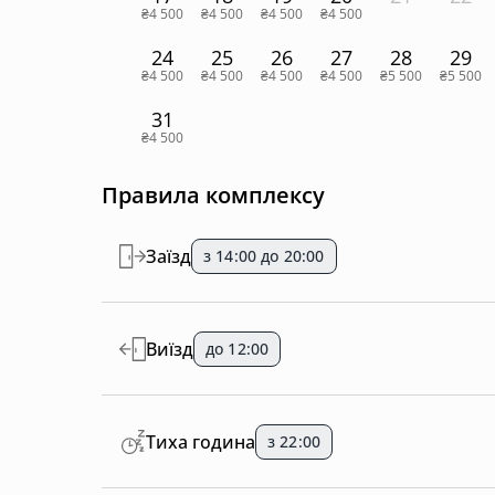
₴4 500
₴4 500
₴4 500
₴4 500
24
25
26
27
28
29
₴4 500
₴4 500
₴4 500
₴4 500
₴5 500
₴5 500
31
₴4 500
Правила комплексу
Заїзд
з 14:00 до 20:00
Виїзд
до 12:00
Тиха година
з 22:00