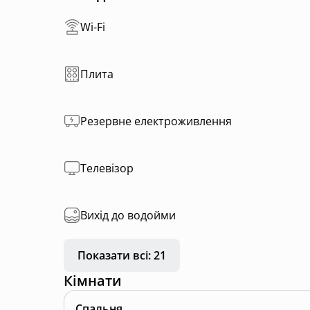
Wi-Fi
Плита
Резервне електроживлення
Телевізор
Вихід до водойми
Показати всі: 21
Кімнати
Спальня