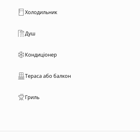
Холодильник
Душ
Кондиціонер
Тераса або балкон
Гриль