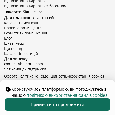
Відпочинок в Карпатах
Відпочинок в Карпатах з басейном
Відпочинок в Київській області
Показати більше
Відпочинок в Київській області з басейном
Для власників та гостей
Відпочинок в Тернопільській області
Каталог помешкань
Відпочинок у Вінницькій області
Правила розміщення
Відпочинок в Яремче
Розмістити помешкання
Відпочинок у Львівській області з басейном
Блог
Відпочинок з басейном в Тернопільській області
Цікаві місця
Що поряд
Каталог інвестицій
Для зв'язку
contact@hutshub.com
Чат команди підтримки
Оферта
Політика конфіденційності
Bикористання cookies
hutshub | ©
2026
Користуючись платформою, ви погоджуєтесь з
нашою
політикою використання файлів cookies.
₴5 000
від
доба
Забронювати
Прийняти та продовжити
31 серп. - 3 верес.
2 дорослих