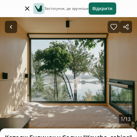
Відкрити
Застосунок, де зручніше
1
/
13