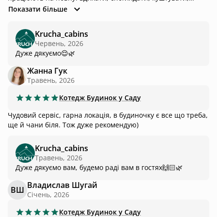
кайфувати.
Показати більше
Krucha_cabins
Червень, 2026
Дуже дякуємо😌🌿
Жанна Гук
Травень, 2026
Котедж
Будинок у Саду
Чудовий сервіс, гарна локація, в будиночку є все що треба,
ще й чани біля. Тож дуже рекомендую)
Krucha_cabins
Травень, 2026
Дуже дякуємо вам, будемо раді вам в гостях🙌🏻🌿
Владислав Шугай
ВШ
Січень, 2026
Котедж
Будинок у Саду