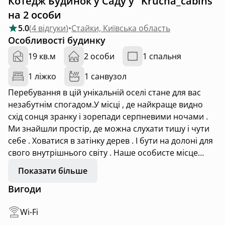
Котедж Будинок у Саду у "Krucha_cabins"
на 2 особи
5.0
(
4 відгуки
)
•
Стайки, Київська область
Особливості будинку
19 кв.м
2 особи
1 спальня
1 ліжко
1 санвузол
Перебування в цій унікальній оселі стане для вас
незабутнім спогадом.У місці , де найкраще видно
схід сонця зранку і зорепади серпневими ночами .
Ми знайшли простір, де можна слухати тишу і чути
себе . Ховатися в затінку дерев . І бути на долоні для
свого внутрішнього світу . Наше особисте місце
сили , яким так хочеться ділитися з найріднішими.
Показати більше
Вигоди
Wi-Fi