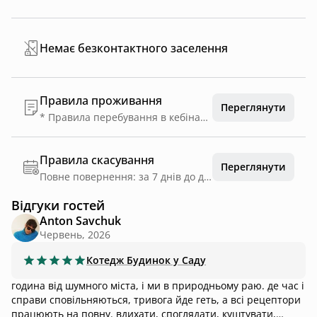
Немає безконтактного заселення
Правила проживання
Переглянути
* Правила перебування в кебінах Ми створили цей простір з любовью і будемо вдячні за турботливе взаємне ставлення * Атмосфера спокою Наш простір - тихий і затишний , тут ми слухаємо птахів та шум дерев . Для нас тиша надзвичайно важлива і тому просимо колонки залишити вдома . З 22:00 до 05:00 - особливий режим тиші для всіх *З повагою до простору Меблі , текстиль , дерево - усе потребує дбайливого ставлення . Вогонь - лише в мангалі або чаші , не ближче ніж 30 см до землі . *Куріння - тільки на вулиці У кебінах не палити (навіть біля вікна , навіть електронні ). Запахи оселя вбирає моментально , а вивітрюється - тижнями . *Про улюбленців Ми любимо пухнастиків і ви можете їх брати з собою , проте ви несете повну відповідальність за них. У разі будь-яких пошкоджень тваринками - повне відшкодування збитків
Правила скасування
Переглянути
Повне повернення: за 7 днів до дати заїзду
Відгуки гостей
Anton Savchuk
Червень, 2026
Котедж
Будинок у Саду
година від шумного міста, і ми в природньому раю. де час і
справи сповільняються, тривога йде геть, а всі рецептори
працюють на повну. вдихати, споглядати, куштувати,