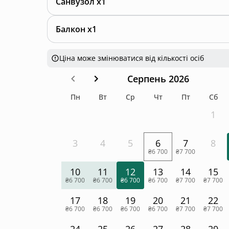
Санвузол x1
Балкон x1
Ціна може змінюватися від кількості осіб
Серпень 2026
Пн
Вт
Ср
Чт
Пт
Сб
1
3
4
5
6
7
8
₴6 700
₴7 700
10
11
12
13
14
15
₴6 700
₴6 700
₴6 700
₴6 700
₴7 700
₴7 700
17
18
19
20
21
22
₴6 700
₴6 700
₴6 700
₴6 700
₴7 700
₴7 700