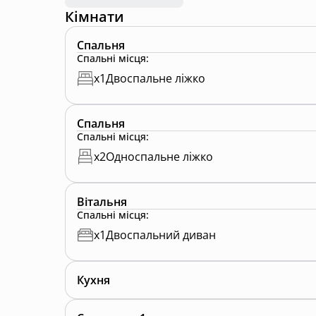
Кімнати
Спальня
Спальні місця
:
x
1
Двоспальне ліжко
Спальня
Спальні місця
:
x
2
Односпальне ліжко
Вітальня
Спальні місця
:
x
1
Двоспальний диван
Кухня