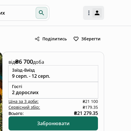
их
Поділитись
Зберегти
₴6 700
від
доба
Заїзд-Виїзд
9 серп. - 12 серп.
Гості
2 дорослих
Ціна
за
3 доби
:
₴21 100
Сервісний збір:
₴179.35
₴21 279.35
Всього:
Забронювати