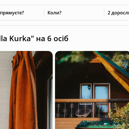
 прямуєте?
Коли?
2 доросл
la Kurka" на 6 осіб