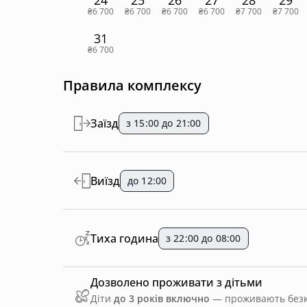
24
25
26
27
28
29
₴6 700
₴6 700
₴6 700
₴6 700
₴7 700
₴7 700
31
₴6 700
Правила комплексу
Заїзд
з 15:00 до 21:00
Виїзд
до 12:00
Тиха година
з 22:00 до 08:00
Дозволено проживати з дітьми
Діти
до 3 років включно
— проживають безко