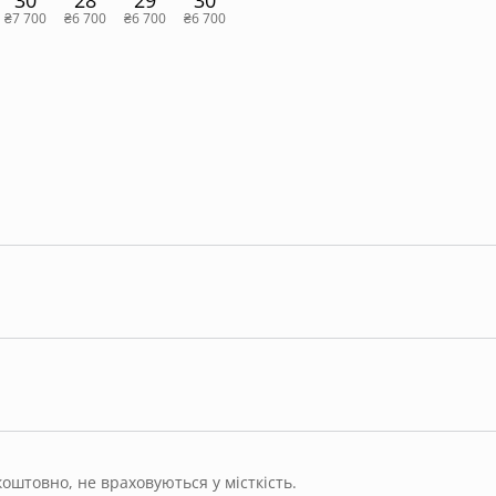
30
28
29
30
₴7 700
₴6 700
₴6 700
₴6 700
штовно, не враховуються у місткість.