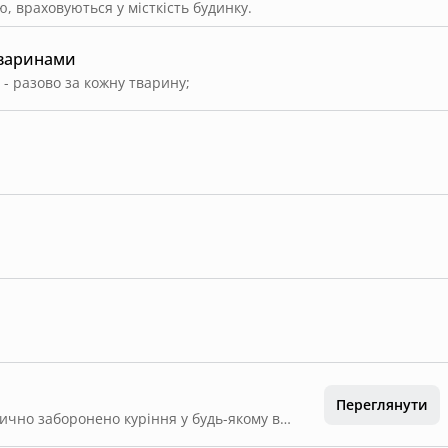
, враховуються у місткість будинку.
тваринами
 - разово за кожну тварину
;
Переглянути
У всіх будинках заміського комплексу категорично заборонено куріння у будь-якому вигляді, зокрема: • цигарок; • самокруток; • кальянів; • електронних сигарет, вейпів та інших електронних пристроїв для куріння або нагрівання тютюну. У разі порушення цього правила гість несе відповідальність за завдану шкоду, включно з необхідністю професійного прибирання, усунення запахів та можливих пошкоджень майна, з обов’язковою компенсацією витрат. Адміністрація комплексу залишає за собою право обмежити подальше перебування гостей у разі порушення цього правила. Штраф за паління у будинку – 10 000 грн.