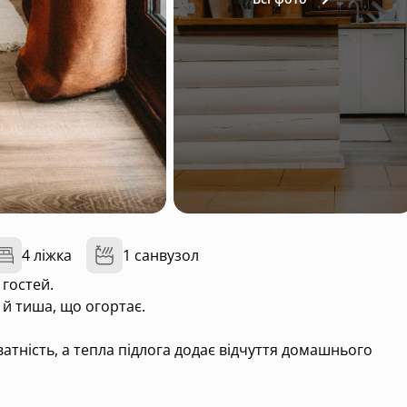
4 ліжка
1 санвузол
 гостей.
 й тиша, що огортає.
атність, а тепла підлога додає відчуття домашнього