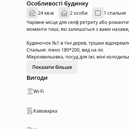
Особливості будинку
24 кв.м
2 особи
1 спальня
Чарівне місце для селф ретриту або романти
моменти тиші, які залишаться з вами назавж
Будиночок №1 в тіні дерев, трішки відокремл
Спальня: ліжко 180*200, вид на ліс
Мікрохвильовка, посуд для їжі, міні-холодиль
Санвузол, душ
Показати більше
Підлога з підігрівом
Вигоди
🌿Тераса з садовими меблями
Wi-Fi
Зона BBQ, чан, сніданки та меню можна зам
Кавоварка