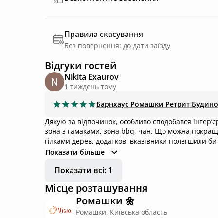
Правила скасування
Без повернення: до дати заїзду
Відгуки гостей
Nikita Exaurov
1 тиждень тому
Барнхаус
Ромашки Ретрит Будино
Дякую за відпочинок, особливо сподобався інтерʼєр
зона з гамаками, зона bbq, чан. Що можна покращи
гілками дерев, додаткові вказівники полегшили би
шампура чи овочі в зоні bbq - в перший день бул
Показати більше
ситуацію
Показати всі: 1
Місце розташування
Ромашки 🌼
Ромашки, Київська область