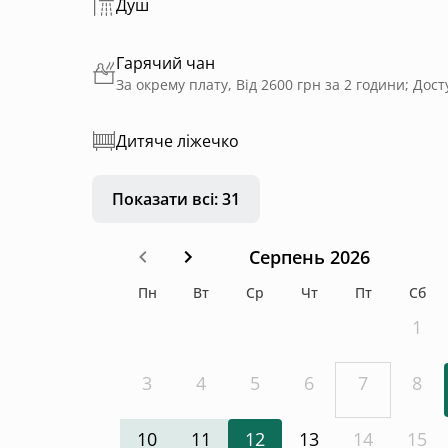
Душ
Гарячий чан
Дитяче ліжечко
Показати всі: 31
Серпень 2026
Пн
Вт
Ср
Чт
Пт
Сб
1
3
4
5
6
7
8
10
11
12
13
14
15