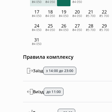
₴4 050
₴4 050
₴4 050
17
18
19
20
21
22
₴4 050
₴4 050
₴4 050
₴4 050
₴5 700
₴5 700
24
25
26
27
28
29
₴4 050
₴4 050
₴4 050
₴4 050
₴5 700
₴5 700
31
₴4 050
Правила комплексу
Заїзд
з 14:00 до 23:00
Виїзд
до 11:00