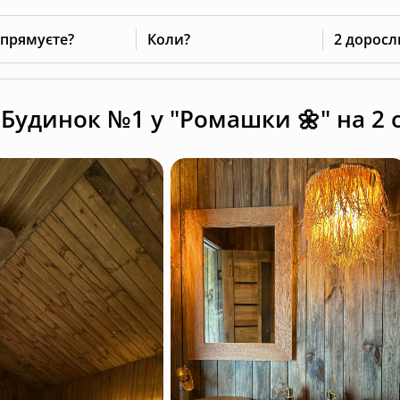
 прямуєте?
Коли?
2 доросл
Будинок №1 у "Ромашки 🌼" на 2 