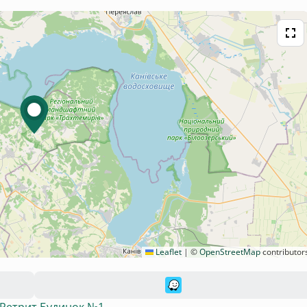
Leaflet
|
©
OpenStreetMap
contributor