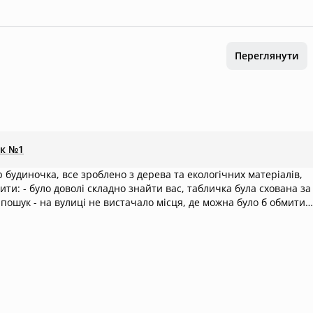
Переглянути
к №1
 будиночка, все зроблено з дерева та екологічних матеріалів,
ти: - було доволі складно знайти вас, табличка була схована за
 пошук - на вулиці не вистачало місця, де можна було б обмити
о доволі спекотно, кондиціонер міг би значно покращити цю