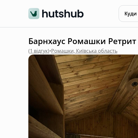
Куди
Барнхаус Ромашки Ретрит 
(
1 відгук
)
•
Ромашки, Київська область