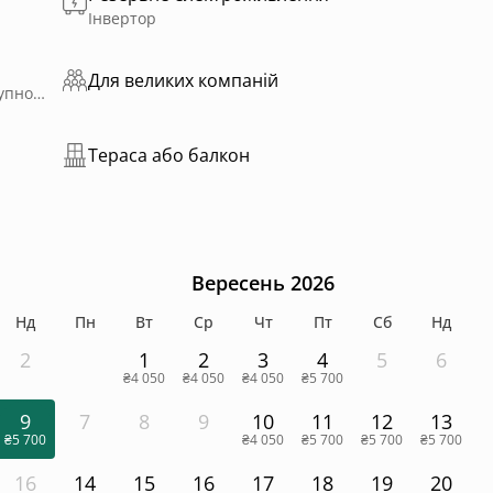
Інвертор
Для великих компаній
За окрему плату, Від 2600 грн за 2 години; Доступно цілий рік; Приватне користування; На дровах
Тераса або балкон
Вересень 2026
Нд
Пн
Вт
Ср
Чт
Пт
Сб
Нд
2
1
2
3
4
5
6
₴4 050
₴4 050
₴4 050
₴5 700
9
7
8
9
10
11
12
13
₴5 700
₴4 050
₴5 700
₴5 700
₴5 700
16
14
15
16
17
18
19
20