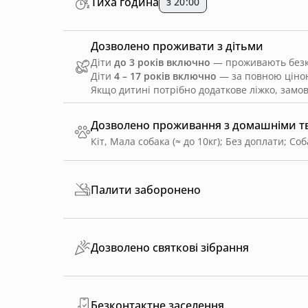
Тиха година
з 20:00
Дозволено проживати з дітьми
Діти
до 3 років включно
— проживають безко
Діти
4 – 17 років включно
— за повною ціною
Якщо дитині потрібно додаткове ліжко, замо
Дозволено проживання з домашніми 
Кіт, Мала собака (≈ до 10кг)
;
Без доплати
;
Соб
Палити заборонено
Дозволено святкові зібрання
Безконтактне заселення