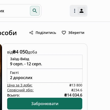
их
особи
Поділитись
Зберегти
₴4 050
від
доба
Заїзд-Виїзд
9 серп. - 12 серп.
Гості
2 дорослих
Ціна
за
3 доби
:
₴13 800
Сервісний збір:
₴234.6
₴14 034.6
Всього:
Забронювати