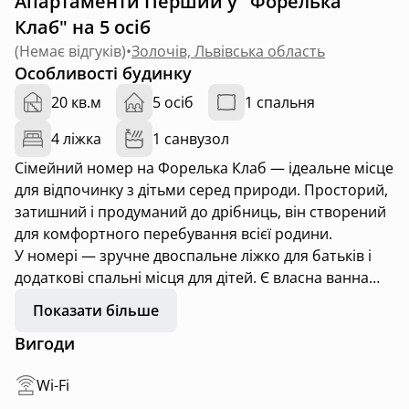
Апартаменти Перший у "Форелька
Клаб" на 5 осіб
(
Немає відгуків
)
•
Золочів, Львівська область
Особливості будинку
20 кв.м
5 осіб
1 спальня
4 ліжка
1 санвузол
Сімейний номер на Форелька Клаб — ідеальне місце
для відпочинку з дітьми серед природи. Просторий,
затишний і продуманий до дрібниць, він створений
для комфортного перебування всієї родини.
У номері — зручне двоспальне ліжко для батьків і
додаткові спальні місця для дітей. Є власна ванна
кімната, телевізор, Wi-Fi та все необхідне для
Показати більше
приємного сімейного відпочинку.
Вигоди
На території — дитячий майданчик, озеро з
фореллю, зона відпочинку та можливість
Wi-Fi
організувати сімейну риболовлю