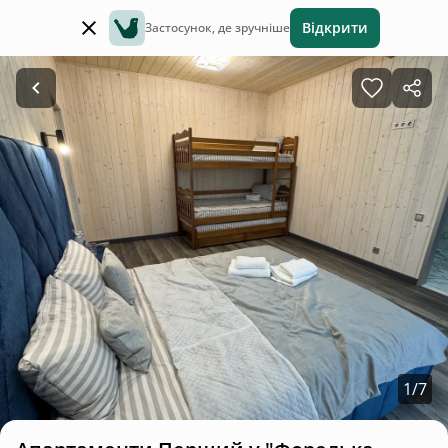
Відкрити
Застосунок, де зручніше
1
/
7