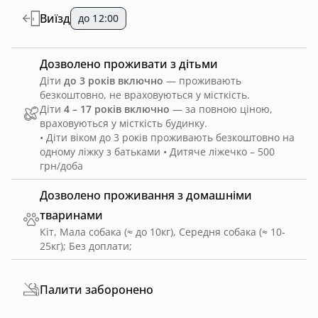
Виїзд
до 12:00
Дозволено проживати з дітьми
Діти
до 3 років включно
— проживають
безкоштовно, не враховуються у місткість.
Діти
4 – 17 років включно
— за повною ціною,
враховуються у місткість будинку.
• Діти віком до 3 років проживають безкоштовно на
одному ліжку з батьками • Дитяче ліжечко – 500
грн/доба
Дозволено проживання з домашніми
тваринами
Кіт, Мала собака (≈ до 10кг), Середня собака (≈ 10-
25кг)
;
Без доплати
;
Палити заборонено