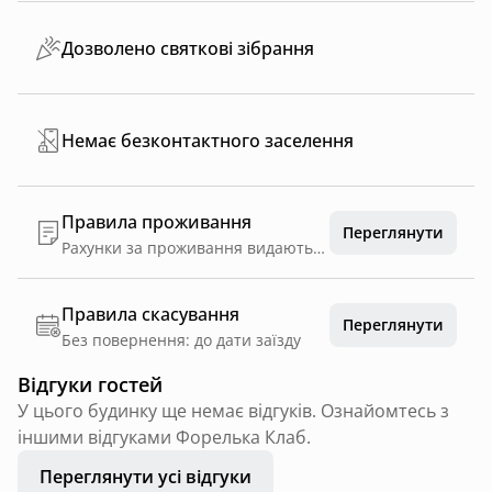
Дозволено святкові зібрання
Немає безконтактного заселення
Правила проживання
Переглянути
Рахунки за проживання видаються в національній валюті. • Вартість кімнат в періоди високого сезону є вищими. Прошу сконтактуватись з відділом резервації Готелю «Форелька клаб» • Готельна доба триває з 14:00 до 12.00 наступного дня. • При продовженні перебування до 18:00 здійснюється додаткова оплата в розмірі половини вартості кімнати, а після 18:00 оплачується повна вартість. • Діти віком до 3 років проживають безкоштовно на одному ліжку з батьками • Дитяче ліжечко – 500 грн/доба • У вартість проживання включено сніданки. • Користування Інтернетом безкоштовне. • Вартість сніданку – 300 грн для осіб, що не проживають в Готелі • Скасування: Будь ласка, зверніть увагу, що у разі скасування або зміни менш як за 5 днів до дати бронювання або у разі неприїзду стягується 100% від вартості першої доби проживання. • Передоплата: стягується загальна вартість в день бронювання за першу добу проживання. • Туристичний збір врахований у ціну номера • Форма оплати готівкова та безготівкова, також приймаються кредитні картки VISA, MasterCard. • Ласкаво запрошуємо!
Правила скасування
Переглянути
Без повернення: до дати заїзду
Відгуки гостей
У цього будинку ще немає відгуків. Ознайомтесь з
іншими відгуками Форелька Клаб.
Переглянути усі відгуки