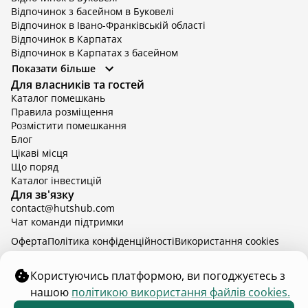
Відпочинок з басейном в Буковелі
Відпочинок в Івано-Франківській області
Відпочинок в Карпатах
Відпочинок в Карпатах з басейном
Відпочинок в Київській області
Показати більше
Відпочинок в Київській області з басейном
Для власників та гостей
Відпочинок в Тернопільській області
Каталог помешкань
Відпочинок у Вінницькій області
Правила розміщення
Відпочинок в Яремче
Розмістити помешкання
Відпочинок у Львівській області з басейном
Блог
Відпочинок з басейном в Тернопільській області
Цікаві місця
Що поряд
Каталог інвестицій
Для зв'язку
contact@hutshub.com
Чат команди підтримки
Оферта
Політика конфіденційності
Bикористання cookies
hutshub | ©
2026
Користуючись платформою, ви погоджуєтесь з
нашою
політикою використання файлів cookies.