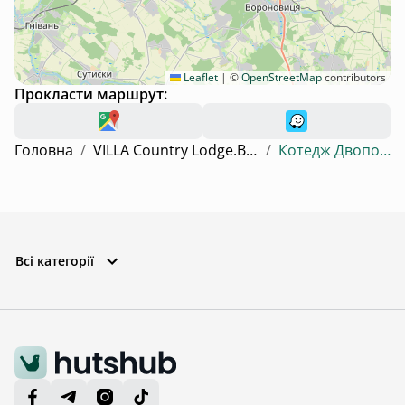
Leaflet
|
©
OpenStreetMap
contributors
Прокласти маршрут:
Головна
/
VILLA Country Lodge.Вілла для відпочинку
/
Котедж Двоповерхова вілла
Всі категорії