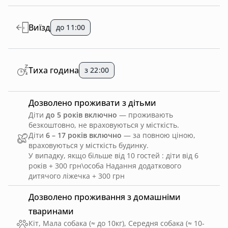
Виїзд
до 11:00
Тиха година
з 22:00
Дозволено проживати з дітьми
Діти
до 5 років включно
— проживають
безкоштовно, не враховуються у місткість.
Діти
6 – 17 років включно
— за повною ціною,
враховуються у місткість будинку.
У випадку, якщо більше від 10 гостей : діти від 6
років + 300 грн\особа Надання додаткового
дитячого ліжечка + 300 грн
Дозволено проживання з домашніми
тваринами
Кіт, Мала собака (≈ до 10кг), Середня собака (≈ 10-