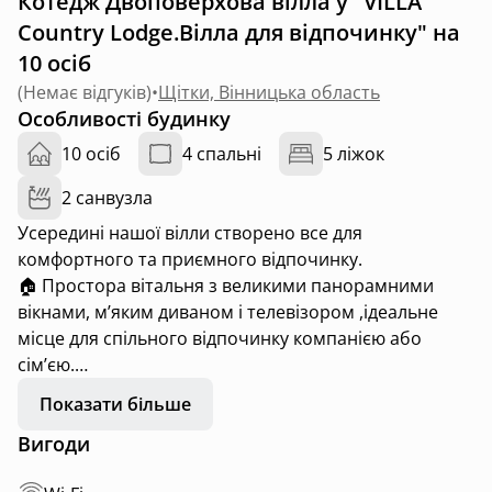
Котедж Двоповерхова вілла у "VILLA
Country Lodge.Вілла для відпочинку" на
10 осіб
(
Немає відгуків
)
•
Щітки, Вінницька область
Особливості будинку
10 осіб
4 спальні
5 ліжок
2 санвузла
Усередині нашої вілли створено все для
комфортного та приємного відпочинку.
🏠 Простора вітальня з великими панорамними
вікнами, м’яким диваном і телевізором ,ідеальне
місце для спільного відпочинку компанією або
сім’єю.
🛏️ Чотири затишні спальні, розраховані на
Показати більше
розміщення до 8 гостей. Кожна кімната
Вигоди
облаштована зручними ліжками, якісною постіллю
та місткими шафами для зберігання речей.