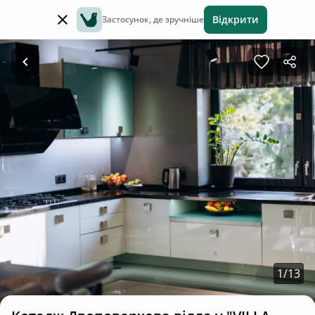
Відкрити
Застосунок, де зручніше
1
/
13