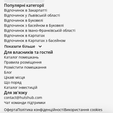
Популярні категорії
Відпочинок в Закарпатті
Відпочинок у Львівській області
Відпочинок в Буковелі
Відпочинок з басейном в Буковелі
Відпочинок в Івано-Франківській області
Відпочинок в Карпатах
Відпочинок в Карпатах з басейном
Відпочинок в Київській області
Показати більше
Відпочинок в Київській області з басейном
Для власників та гостей
Відпочинок в Тернопільській області
Каталог помешкань
Відпочинок у Вінницькій області
Правила розміщення
Відпочинок в Яремче
Розмістити помешкання
Відпочинок у Львівській області з басейном
Блог
Відпочинок з басейном в Тернопільській області
Цікаві місця
Що поряд
Каталог інвестицій
Для зв'язку
contact@hutshub.com
Чат команди підтримки
Оферта
Політика конфіденційності
Bикористання cookies