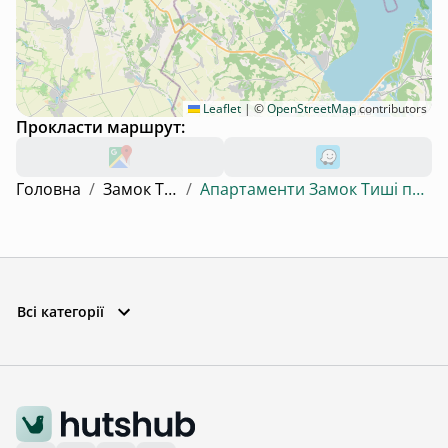
Leaflet
|
©
OpenStreetMap
contributors
Прокласти маршрут:
Головна
/
Замок Тиші
/
Апартаменти Замок Тиші преміум !
Всі категорії