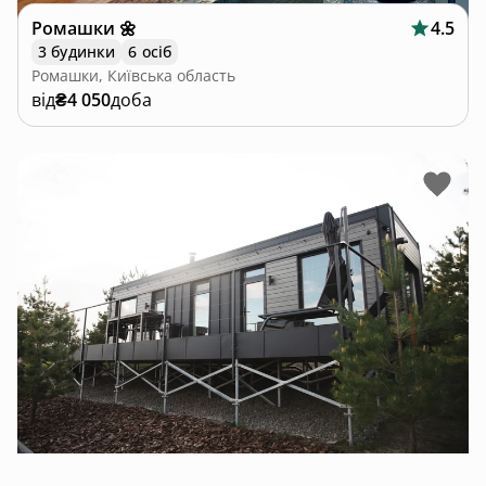
Ромашки 🌼
4.5
3 будинки
6 осіб
Ромашки, Київська область
від
₴4 050
доба