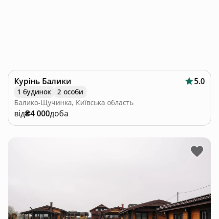
Курінь Балики
5.0
1 будинок
2 особи
Балико-Щучинка, Київська область
від
₴4 000
доба