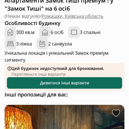
Апартаменти Замок Тиші преміум ! у
"Замок Тиші" на 6 осіб
(
Немає відгуків
)
•
Ромашки, Київська область
Особливості будинку
300 кв.м
6 осіб
3 спальні
3 ліжка
2 санвузла
Унікальна локація і унікальний Замок преміум
сигменту
Цей будинок недоступний для бронювання.
Перегляньте інші варіанти
Дивитися інші варіанти
Інші пропозиції для вас: