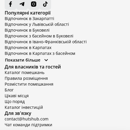
Популярні категорії
Відпочинок в Закарпатті
Відпочинок у Львівській області
Відпочинок в Буковелі
Відпочинок з басейном в Буковелі
Відпочинок в Івано-Франківській області
Відпочинок в Карпатах
Відпочинок в Карпатах з басейном
Відпочинок в Київській області
Показати більше
Відпочинок в Київській області з басейном
Для власників та гостей
Відпочинок в Тернопільській області
Каталог помешкань
Відпочинок у Вінницькій області
Правила розміщення
Відпочинок в Яремче
Розмістити помешкання
Відпочинок у Львівській області з басейном
Блог
Відпочинок з басейном в Тернопільській області
Цікаві місця
Що поряд
Каталог інвестицій
Для зв'язку
contact@hutshub.com
Чат команди підтримки