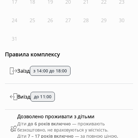
17
18
19
20
21
22
23
24
25
26
27
28
29
30
31
Правила комплексу
Заїзд
з 14:00 до 18:00
Виїзд
до 11:00
Дозволено проживати з дітьми
Діти
до 6 років включно
— проживають
безкоштовно, не враховуються у місткість.
Діти
7 – 17 років включно
— за повною ціною,