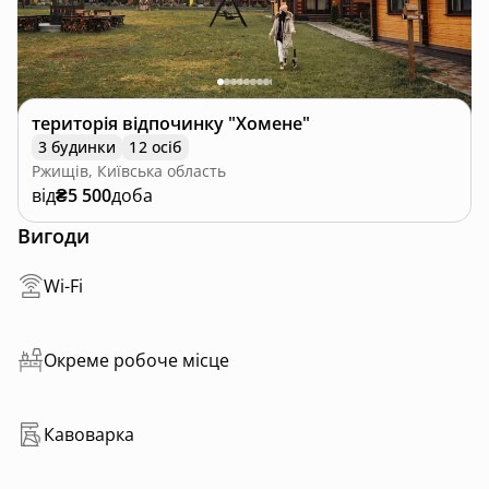
територія відпочинку "Хомене"
3 будинки
12 осіб
Ржищів, Київська область
від
₴5 500
доба
Вигоди
Wi-Fi
Окреме робоче місце
Кавоварка