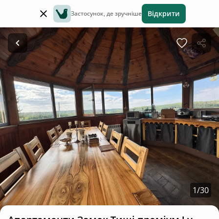
Відкрити
Застосунок, де зручніше
1
/
30