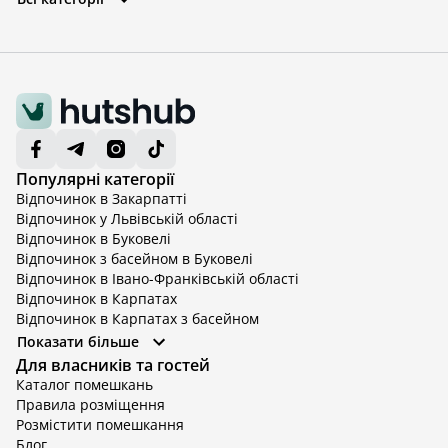
Популярні категорії
Відпочинок в Закарпатті
Відпочинок у Львівській області
Відпочинок в Буковелі
Відпочинок з басейном в Буковелі
Відпочинок в Івано-Франківській області
Відпочинок в Карпатах
Відпочинок в Карпатах з басейном
Відпочинок в Київській області
Показати більше
Відпочинок в Київській області з басейном
Для власників та гостей
Відпочинок в Тернопільській області
Каталог помешкань
Відпочинок у Вінницькій області
Правила розміщення
Відпочинок в Яремче
Розмістити помешкання
Відпочинок у Львівській області з басейном
Блог