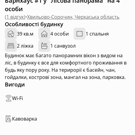
Барнхаус #1 у "Лісова панорама" на 4
особи
(
1 відгук
)
•
Хвильово-Сорочин, Черкаська область
Особливості будинку
39 кв.м
4 особи
1 спальня
2 ліжка
1 санвузол
Будинок має багато панорамних вікон з видом на
ліс, в будинку є все для комфортного проживання в
будь яку пору року. На терирорії є басейн, чан,
гойдалки, кострові зона, мангал на зона, парковка.
Вигоди
Wi-Fi
Кавоварка