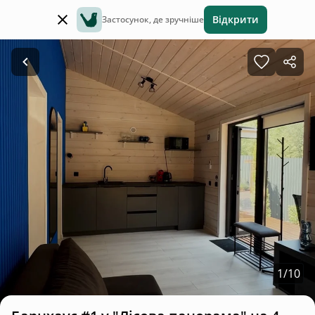
Відкрити
Застосунок, де зручніше
1
/
10