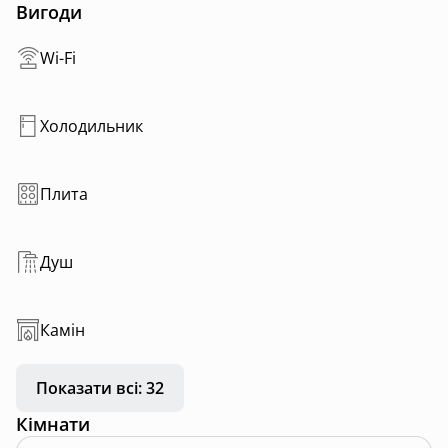
мікрохвильова піч, електрочайник та плита.
Вигоди
✔ на мансарді в сховку двохспальне ліжко
✔ в санвузлі рушники, фен
Wi-Fi
Також, в будинку є проектор. А на терасі чан і
користування ним входить в вартість оренди🔥
Холодильник
Плита
Душ
Камін
Показати всі: 32
Кімнати