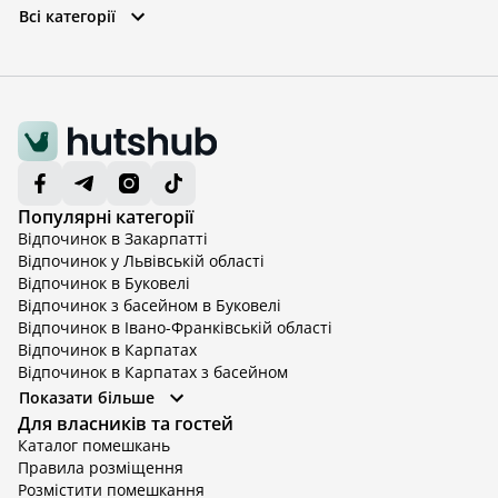
Всі категорії
Популярні категорії
Відпочинок в Закарпатті
Відпочинок у Львівській області
Відпочинок в Буковелі
Відпочинок з басейном в Буковелі
Відпочинок в Івано-Франківській області
Відпочинок в Карпатах
Відпочинок в Карпатах з басейном
Відпочинок в Київській області
Показати більше
Відпочинок в Київській області з басейном
Для власників та гостей
Відпочинок в Тернопільській області
Каталог помешкань
Відпочинок у Вінницькій області
Правила розміщення
Відпочинок в Яремче
Розмістити помешкання