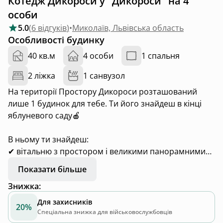
Котедж Дикороси у "Дикороси" на 4
особи
5.0
(
6 відгуків
)
•
Миколаїв, Львівська область
Особливості будинку
40 кв.м
4 особи
1 спальня
2 ліжка
1 санвузол
На території Простору Дикороси розташований
лише 1 будинок для тебе. Ти його знайдеш в кінці
яблуневого саду🍎
В ньому ти знайдеш:
✔ вітальню з простором і великими панорамними
вікнами
Показати більше
✔ влітку -кондиціонер, взимку- піч-камін
Знижка
:
✔ кухня з усім необхідним, для смачних страв та
сервірування столу
Для захисників
20%
✔ а ще на кухні є спеції, олія, кава, чай і з техніки
Спеціальна знижка для військовослужбовців