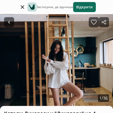
Відкрити
Застосунок, де зручніше
1
/
36