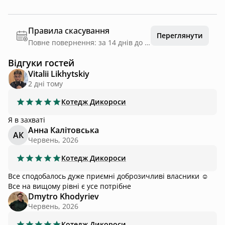
Правила скасування
Переглянути
Повне повернення: за 14 днів до дати заїзду
Відгуки гостей
Vitalii Likhytskiy
2 днi тому
Котедж
Дикороси
Я в захваті
Анна Калітовська
АК
Червень, 2026
Котедж
Дикороси
Все сподобалось дуже приємні доброзичливі власники ☺️
Все на вищому рівні є усе потрібне
Dmytro Khodyriev
Червень, 2026
Котедж
Дикороси