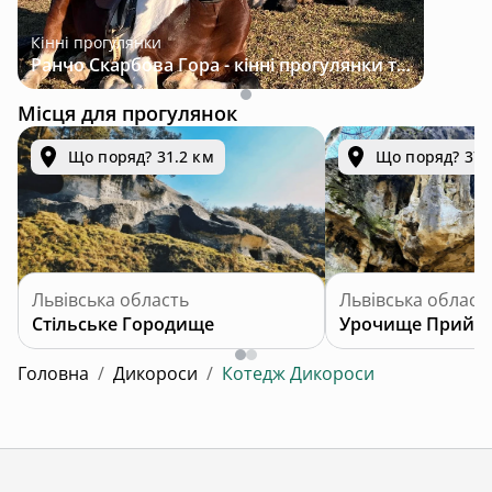
Кінні прогулянки
Ранчо Скарбова Гора - кінні прогулянки та відпочинок за 25 км від Львова
Місця для прогулянок
Що поряд? 31.2 км
Що поряд? 37.
Львівська область
Львівська област
Стільське Городище
Урочище Прийм
Головна
/
Дикороси
/
Котедж Дикороси