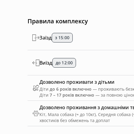
Правила комплексу
Заїзд
з 15:00
Виїзд
до 12:00
Дозволено проживати з дітьми
Діти
до 6 років включно
— проживають безко
Діти
7 – 17 років включно
— за повною ціною
Дозволено проживання з домашніми 
Кіт, Мала собака (≈ до 10кг), Середня собака (≈
хвостиків без обмежень та доплат