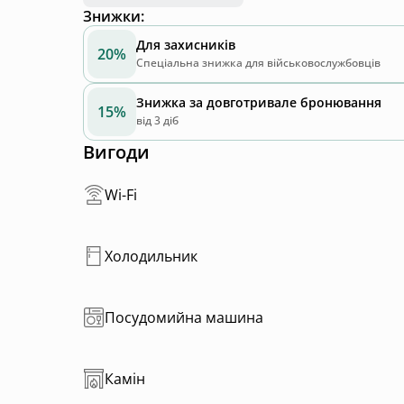
Знижки
:
камін на дровах,
книжки та настолки,
Для захисників
20%
мангал біля будинку.
Спеціальна знижка для військовослужбовців
Pet-friendy без обмежень та доплат
Знижка за довготривале бронювання
15%
від 3 діб
Вигоди
Wi-Fi
Холодильник
Посудомийна машина
Камін