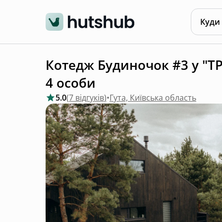
Куди
Котедж Будиночок #3 у "Т
4 особи
5.0
(
7 відгуків
)
•
Гута, Київська область