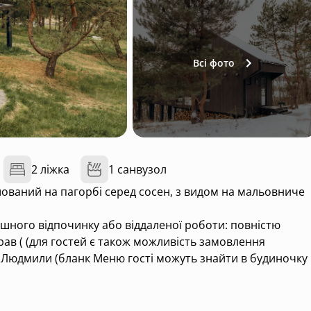
Всі фото
2 ліжка
1 санвузол
шований на пагорбі серед сосен, з видом на мальовниче
шного відпочинку або віддаленої роботи: повністю
рав ( (для гостей є також можливість замовлення
ні Людмили (бланк Меню гості можуть знайти в будиночку
окремим робочим місцем, простора тераса з гамаком,