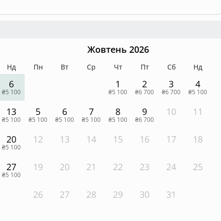
Жовтень 2026
Нд
Пн
Вт
Ср
Чт
Пт
Сб
Нд
6
1
2
3
4
₴5 100
₴5 100
₴6 700
₴6 700
₴5 100
13
5
6
7
8
9
10
11
₴5 100
₴5 100
₴5 100
₴5 100
₴5 100
₴6 700
20
12
13
14
15
16
17
18
₴5 100
27
19
20
21
22
23
24
25
₴5 100
26
27
28
29
30
31