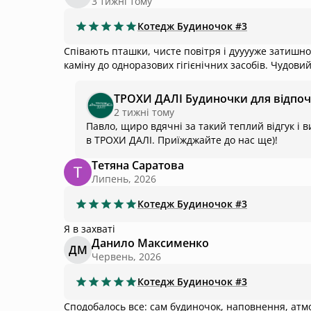
3 тижні тому
Котедж
Будиночок #3
Співають пташки, чисте повітря і дууууже затишно.
каміну до одноразових гігієнічних засобів. Чудовий
ТРОХИ ДАЛІ Будиночки для відпо
2 тижні тому
Павло, щиро вдячні за такий теплий відгук і в
в ТРОХИ ДАЛІ. Приїжджайте до нас ще)!
Тетяна Саратова
Липень, 2026
Котедж
Будиночок #3
Я в захваті
Данило Максименко
ДМ
Червень, 2026
Котедж
Будиночок #3
Сподобалось все: сам будиночок, наповнення, атмос