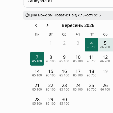
Санвузол x1
Ціна може змінюватися від кількості осіб
Вересень 2026
Пн
Вт
Ср
Чт
Пт
Сб
1
2
3
4
5
₴6 700
₴6 700
7
8
9
10
11
12
₴5 100
₴5 100
₴5 100
₴5 100
₴6 700
₴6 700
14
15
16
17
18
19
₴5 100
₴5 100
₴5 100
₴5 100
₴6 700
21
22
23
24
25
26
₴5 100
₴5 100
₴5 100
₴5 100
₴6 700
₴6 700
28
29
30
₴5 100
₴5 100
₴5 100