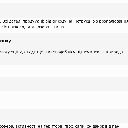
 Всі деталі продумані: від qr коду на інструкцію з розпалюванн
 ліс навколо, гарні озера. І тиша
чинку
исоку оцінку). Раді, що вам сподобався відпочинок та природа
фера, активності на території, пірс, сапи, сніданок від пані