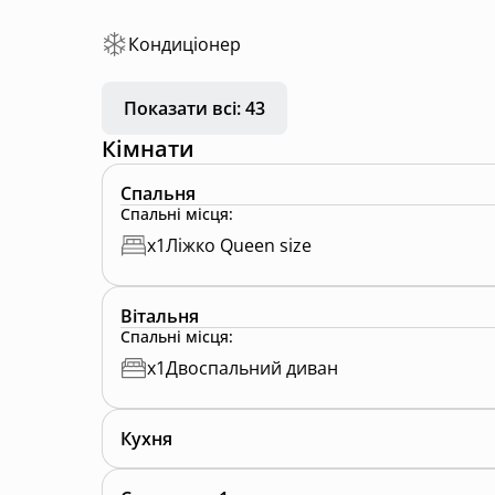
Кондиціонер
Показати всі: 43
Кімнати
Спальня
Спальні місця
:
x
1
Ліжко Queen size
Вітальня
Спальні місця
:
x
1
Двоспальний диван
Кухня