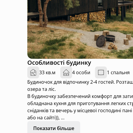
Особливості будинку
33 кв.м
4 особи
1 спальня
Будиночок для відпочинку 2-4 гостей. Розта
озера та ліс.
В будиночку забезпечений комфорт для зати
обладнана кухня для приготування легких ст
сніданків та вечерь у місцевої господині па
або на сайті)),
вітальня (обідня зона та м'який диван),
Показати більше
мансардний поверх з просторим ліжком та 