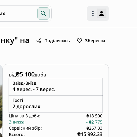
их
нку" на
Поділитись
Зберегти
₴5 100
від
доба
Заїзд-Виїзд
4 верес. - 7 верес.
Гості
2 дорослих
Ціна
за
3 доби
:
₴18 500
Знижка
:
-
₴2 775
Сервісний збір:
₴267.33
₴15 992.33
Всього: