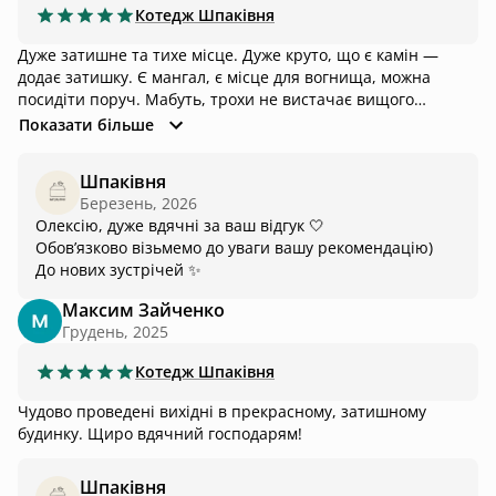
легко забути про буденні справи, відпочити душею й тілом
Котедж
Шпаківня
та просто насолодитися атмосферою. Однозначно
Дуже затишне та тихе місце. Дуже круто, що є камін —
рекомендую це місце і з радістю повернуся ще. Дякую за
додає затишку. Є мангал, є місце для вогнища, можна
незабутній відпочинок!
посидіти поруч. Мабуть, трохи не вистачає вищого
столика, за яким було б зручно поснідати/повечеряти.
Показати більше
Точно готовий радити для відпочинку!
Шпаківня
Березень, 2026
Олексію, дуже вдячні за ваш відгук 🤍
Обов’язково візьмемо до уваги вашу рекомендацію)
До нових зустрічей ✨
Максим Зайченко
Грудень, 2025
Котедж
Шпаківня
Чудово проведені вихідні в прекрасному, затишному
будинку. Щиро вдячний господарям!
Шпаківня