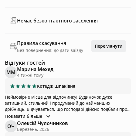
Немає безконтактного заселення
Правила скасування
Переглянути
Без повернення: до дати заїзду
Відгуки гостей
Марина Мехед
ММ
4 тижні тому
Котедж
Шпаківня
Неймовірне місце для відпочинку! Будиночок дуже
затишний, стильний і продуманий до найменших
дрібниць. Відчувається, що господарі дійсно подбали про
комфорт гостей: є абсолютно все, що може знадобитися
Показати більше
для безтурботного відпочинку. Окрема подяка чудовій
Олексій Чулочников
ОЧ
господині за гостинність, доброзичливість і турботу.
Березень, 2026
Приємно, коли тебе зустрічають з такою щирістю. Тут