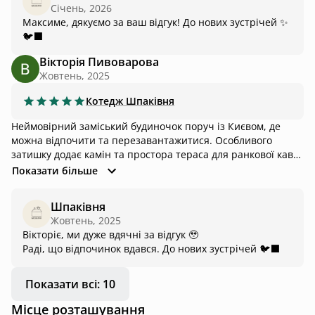
Січень, 2026
Максиме, дякуємо за ваш відгук! До нових зустрічей ✨
🐦‍⬛
Вікторія Пивоварова
Жовтень, 2025
Котедж
Шпаківня
Неймовірний заміський будиночок поруч із Києвом, де
можна відпочити та перезавантажитися. Особливого
затишку додає камін та простора тераса для ранкової кави.
Також чудове місце розташування: чисте повітря, тиша,
Показати більше
навколо - природа. Окрема подяка господині за таку
особливу увагу до деталей та швидке реагування на наші
Шпаківня
прохання. Обов’язково повернемося 🫶
Жовтень, 2025
Вікторіє, ми дуже вдячні за відгук 🥹
Раді, що відпочинок вдався. До нових зустрічей 🐦‍⬛
Показати всі: 10
Місце розташування