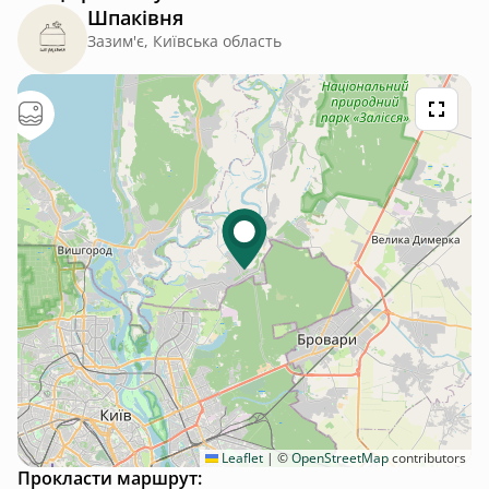
Шпаківня
Зазим'є, Київська область
Leaflet
|
©
OpenStreetMap
contributors
Прокласти маршрут: