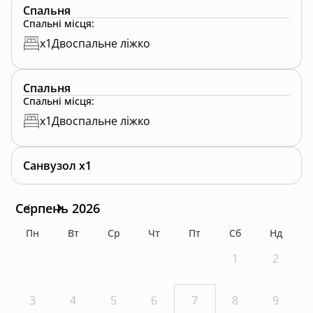
Спальня
Спальні місця
:
x
1
Двоспальне ліжко
Спальня
Спальні місця
:
x
1
Двоспальне ліжко
Санвузол x1
Серпень 2026
Пн
Вт
Ср
Чт
Пт
Сб
Нд
1
2
3
4
5
6
7
8
9