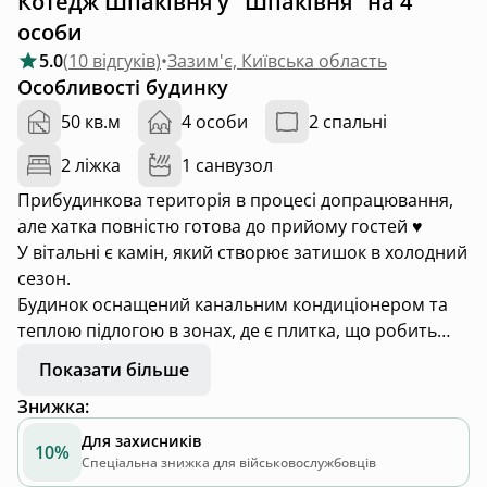
Котедж Шпаківня у "Шпаківня" на 4
особи
5.0
(
10 відгуків
)
•
Зазим'є, Київська область
Особливості будинку
50 кв.м
4 особи
2 спальні
2 ліжка
1 санвузол
Прибудинкова територія в процесі допрацювання,
але хатка повністю готова до прийому гостей ♥️
У вітальні є камін, який створює затишок в холодний
сезон.
Будинок оснащений канальним кондиціонером та
теплою підлогою в зонах, де є плитка, що робить
його дуже теплим.
Показати більше
Є міні-кухня студія, з усім необхідним.
Знижка
:
▫️розміщення до 4 людей
▫️2 повноцінні спальні з двоспальними ліжками
Для захисників
10%
▫️мангал
Спеціальна знижка для військовослужбовців