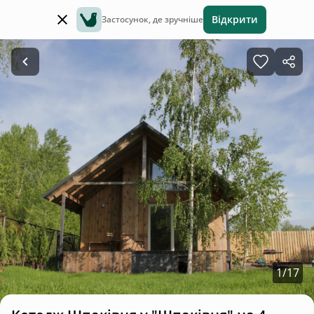
Відкрити
Застосунок, де зручніше
1
/
17