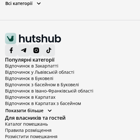
Всі категорії
Популярні категорії
Відпочинок в Закарпатті
Відпочинок у Львівській області
Відпочинок в Буковелі
Відпочинок з басейном в Буковелі
Відпочинок в Івано-Франківській області
Відпочинок в Карпатах
Відпочинок в Карпатах з басейном
Відпочинок в Київській області
Показати більше
Відпочинок в Київській області з басейном
Для власників та гостей
Відпочинок в Тернопільській області
Каталог помешкань
Відпочинок у Вінницькій області
Правила розміщення
Відпочинок в Яремче
Розмістити помешкання