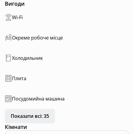
▫️рушники
Вигоди
▫️тераса
🐾 можна з тваринками
Wi-Fi
Окреме робоче місце
Холодильник
Плита
Посудомийна машина
Показати всі: 35
Кімнати