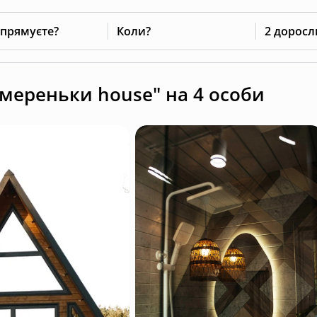
 прямуєте?
Коли?
2 доросл
емереньки house" на 4 особи