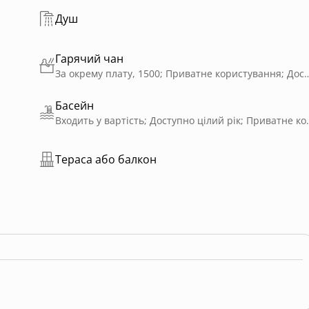
монію з природою.
Душ
Гарячий чан
За окрему плату, 1500; Приватне користування; Д
Басейн
Входить у вартість; Доступн
Тераса або балкон