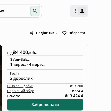
их
Поділитись
Зберегти
₴4 400
від
доба
Заїзд-Виїзд
1 верес. - 4 верес.
Гості
2 дорослих
Ціна
за
3 доби
:
₴13 200
Сервісний збір:
₴224.4
₴13 424.4
Всього:
Забронювати