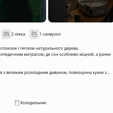
2 ліжка
1 санвузол
спокоєм і теплом натурального дерева.
топедичним матрасом, де сон особливо міцний, а ранки
я з великим розкладним диваном, повноцінна кухня з
ростора ванна кімната з душем та раковиною з
монії з природою.
 а для натхнення — велика тераса й затишний балкончик 
жуватись кавою або вечірнім вином під зорями.
Холодильник