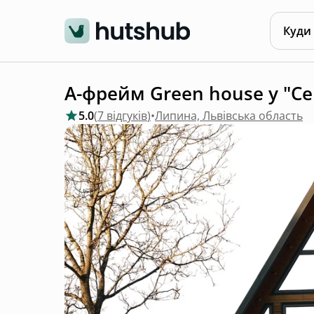
Куди
А-фрейм Green house у "С
5.0
(
7 відгуків
)
•
Липина, Львівська область