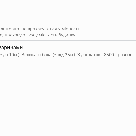
штовно, не враховуються у місткість.
, враховуються у місткість будинку.
тваринами
 до 10кг), Велика собака (≈ від 25кг)
;
З доплатою: ₴500 - разово