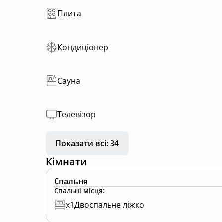
Green House — це про спокій, затишок і гар
Плита
Кондиціонер
Сауна
Телевізор
Показати всі: 34
Кімнати
Спальня
Спальні місця
:
x
1
Двоспальне ліжко