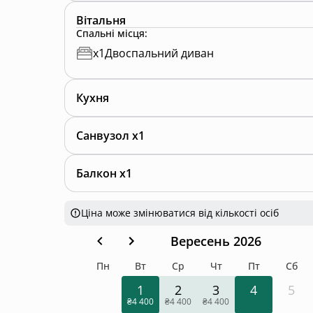
Вітальня
Спальні місця
:
x
1
Двоспальний диван
Кухня
Санвузол x1
Балкон x1
Ціна може змінюватися від кількості осіб
Вересень 2026
Пн
Вт
Ср
Чт
Пт
Сб
1
2
3
4
5
₴4 400
₴4 400
₴4 400