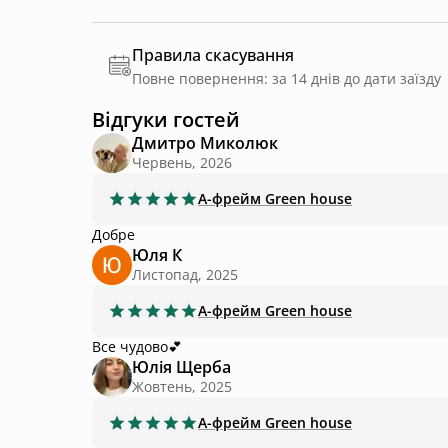
Правила скасування
Повне повернення: за 14 днів до дати заїзду
Відгуки гостей
Дмитро Миколюк
Червень, 2026
А-фрейм
Green house
Добре
Юля К
Листопад, 2025
А-фрейм
Green house
Все чудово💕
Юлія Щерба
Жовтень, 2025
А-фрейм
Green house