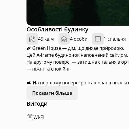
Особливості будинку
45 кв.м
4 особи
1 спальня
🌿 Green House — дім, що дихає природою.
Цей A-frame будиночок наповнений світлом, 
На другому поверсі — затишна спальня з ор
— ніжні та спокійні.
🛋 На першому поверсі розташована вітальн
усім необхідним для приготування страв і п
Показати більше
натурального каменю, що додає відчуття гар
Вигоди
📺 Для комфортного відпочинку є телевізор,
виглядом на ліс і басейн, де можна насолод
Wi-Fi