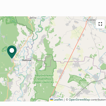
Leaflet
|
©
OpenStreetMap
contributor