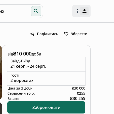
их
Поділитись
Зберегти
₴10 000
від
доба
Заїзд-Виїзд
21 серп. - 24 серп.
Гості
2 дорослих
Ціна
за
3 доби
:
₴30 000
Сервісний збір:
₴255
₴30 255
Всього:
Забронювати