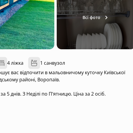
Всі фото
4 ліжка
1 санвузол
ошує вас відпочити в мальовничому куточку Київської
одському районі, Воропаїв.
 5 днів. З Неділі по Пʼятницю. Ціна за 2 осіб.
італьня, тераса та зона BBQ.
на вода, Холодильник, Плита, Каструлі, сковорідки,
ль, перець, цукор, Рушники, Комплект білизни, Комплект