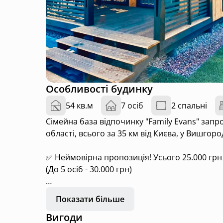
Особливості будинку
54 кв.м
7 осіб
2 спальні
Сімейна база відпочинку "Family Evans" запр
області, всього за 35 км від Києва, у Вишгор
✅ Неймовірна пропозиція! Усього 25.000 грн за
(До 5 осіб - 30.000 грн)
Будинок 54м кв з окремою кімнатою + кухня в
Показати більше
В БУДИНКУ Є ВСЕ НЕОБХІДНЕ: Фільтрована пит
Вигоди
Столові прибори, Чашки, стакани, бокали, Сі