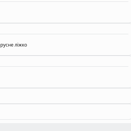
них вечірніх посиденьок.
ніжне постільне приладдя та по два рушники на кожного
русне ліжко
— вам не потрібно турбуватися про дрібниці, усе вже
ить через систему фільтрації зворотного осмосу, що
 Evans" — це місце для сімейного відпочинку в тиші та