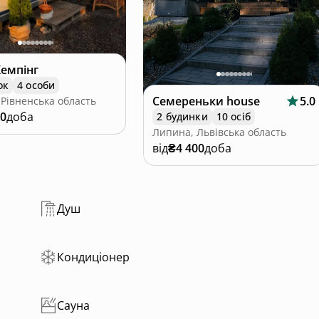
Кемпінг
ок
4 особи
Семереньки house
5.0
 Рівненська область
00
доба
2 будинки
10 осіб
Липина, Львівська область
від
₴4 400
доба
Душ
Кондиціонер
Сауна