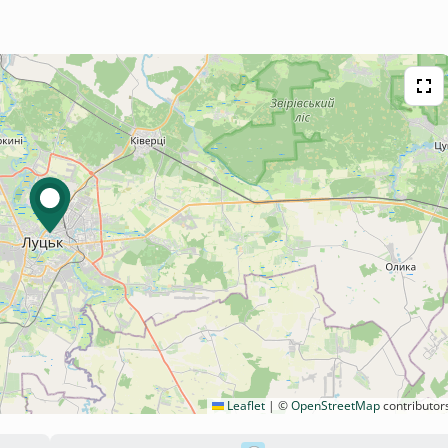
Leaflet
|
©
OpenStreetMap
contributor