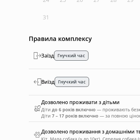
31
Правила комплексу
Заїзд
Гнучкий час
Виїзд
Гнучкий час
Дозволено проживати з дітьми
Діти
до 6 років включно
— проживають безко
Діти
7 – 17 років включно
— за повною ціною
Дозволено проживання з домашніми 
Кіт, Мала собака (≈ до 10кг), Середня собака (