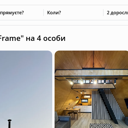
 прямуєте?
Коли?
2 доросл
Frame" на 4 особи