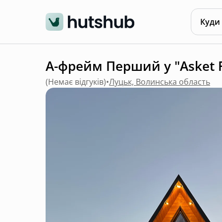
Куди
А-фрейм Перший у "Asket 
(
Немає відгуків
)
•
Луцьк, Волинська область