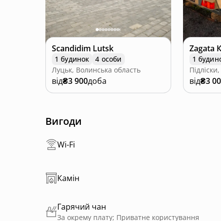
Scandidim Lutsk
Zagata 
1 будинок
4 особи
1 будин
Луцьк, Волинська область
Підліски,
від
₴3 900
доба
від
₴3 0
Вигоди
Wi-Fi
Камін
Гарячий чан
За окрему плату; Приватне користування