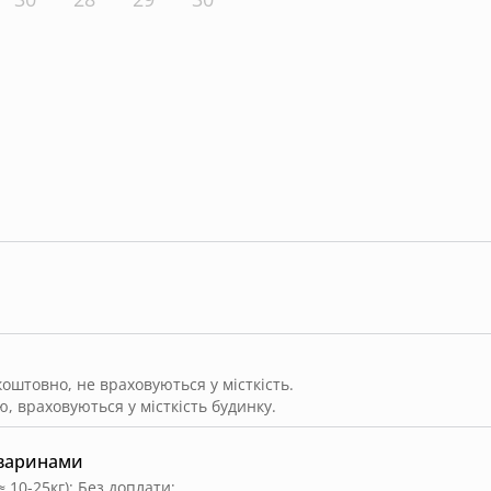
штовно, не враховуються у місткість.
, враховуються у місткість будинку.
тваринами
≈ 10-25кг)
;
Без доплати
;