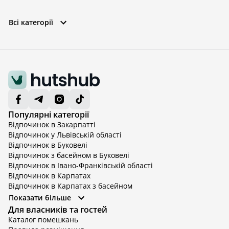
Всі категорії
Популярні категорії
Відпочинок в Закарпатті
Відпочинок у Львівській області
Відпочинок в Буковелі
Відпочинок з басейном в Буковелі
Відпочинок в Івано-Франківській області
Відпочинок в Карпатах
Відпочинок в Карпатах з басейном
Відпочинок в Київській області
Показати більше
Відпочинок в Київській області з басейном
Для власників та гостей
Відпочинок в Тернопільській області
Каталог помешкань
Відпочинок у Вінницькій області