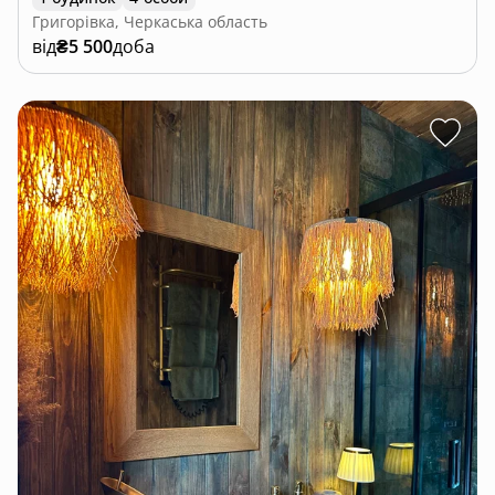
Григорівка, Черкаська область
від
₴5 500
доба