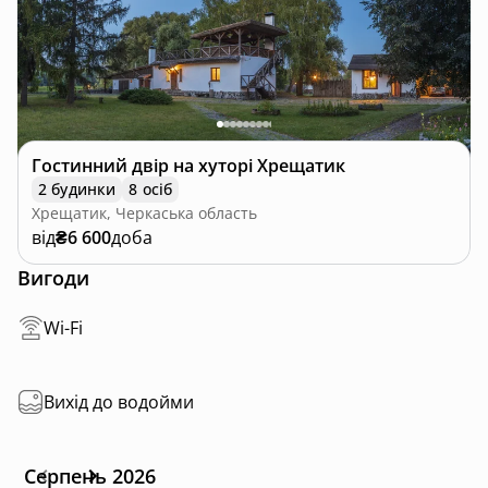
Гостинний двір на хуторі Хрещатик
2 будинки
8 осіб
Хрещатик, Черкаська область
від
₴6 600
доба
Вигоди
Wi-Fi
Вихід до водойми
Серпень 2026