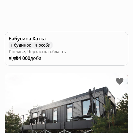
Бабусина Хатка
1 будинок
4 особи
Ліпляве, Черкаська область
від
₴4 000
доба