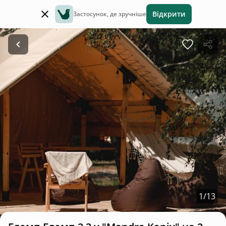
Відкрити
Застосунок, де зручніше
1
/
13