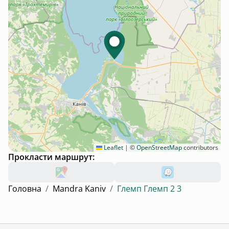
Leaflet
|
©
OpenStreetMap
contributors
Прокласти маршрут:
Головна
/
Mandra Kaniv
/
Глемп Глемп 2 3