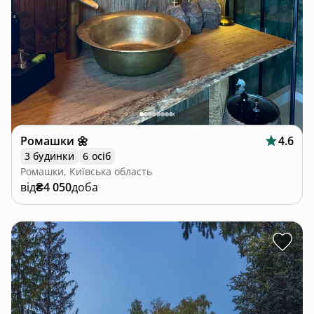
Ромашки 🌼
4.6
3 будинки
6 осіб
Ромашки, Київська область
від
₴4 050
доба