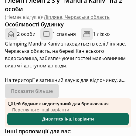
Глемп Глемп 2 3 у "Mandra Kaniv" на 2
особи
(
Немає відгуків
)
•
Ліпляве, Черкаська область
Особливості будинку
2 особи
1 спальня
1 ліжко
Glamping Mandra Kanіv знаходиться в селі Ліпляве,
Черкаська область, на березі Канівського
водосховища, забезпечуючи гостей мальовничим
видом і доступом до води.
На території є затишний лаунж для відпочинку, а
місцевість навколо — ідеальна для риболовлі та
Показати більше
приємного проведення часу на природі.
Цей будинок недоступний для бронювання.
Перегляньте інші варіанти
Дивитися інші варіанти
Інші пропозиції для вас: