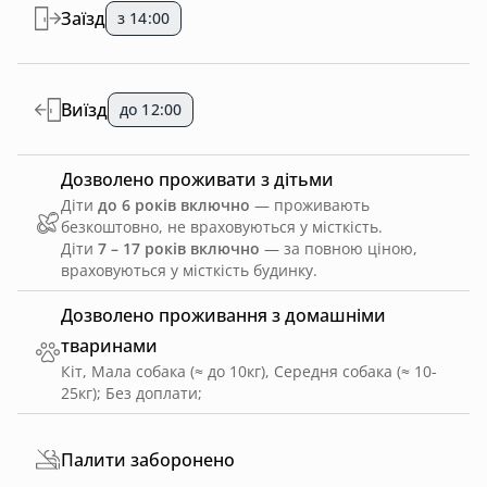
Заїзд
з 14:00
Виїзд
до 12:00
Дозволено проживати з дітьми
Діти
до 6 років включно
— проживають
безкоштовно, не враховуються у місткість.
Діти
7 – 17 років включно
— за повною ціною,
враховуються у місткість будинку.
Дозволено проживання з домашніми
тваринами
Кіт, Мала собака (≈ до 10кг), Середня собака (≈ 10-
25кг)
;
Без доплати
;
Палити заборонено