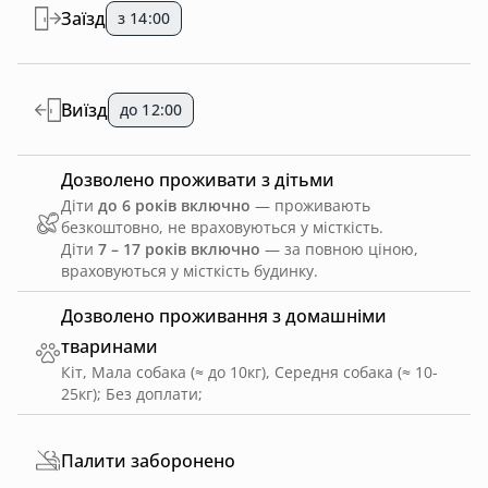
Заїзд
з 14:00
Виїзд
до 12:00
Дозволено проживати з дітьми
Діти
до 6 років включно
— проживають
безкоштовно, не враховуються у місткість.
Діти
7 – 17 років включно
— за повною ціною,
враховуються у місткість будинку.
Дозволено проживання з домашніми
тваринами
Кіт, Мала собака (≈ до 10кг), Середня собака (≈ 10-
25кг)
;
Без доплати
;
Палити заборонено