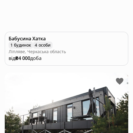
Бабусина Хатка
1 будинок
4 особи
Ліпляве, Черкаська область
від
₴4 000
доба