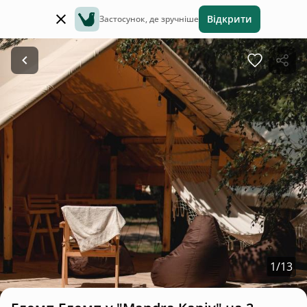
Відкрити
Застосунок, де зручніше
1
/
13