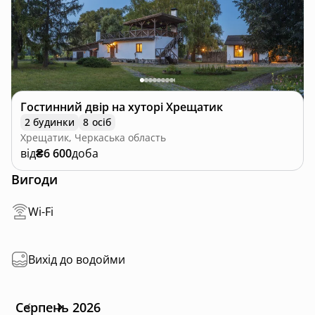
Гостинний двір на хуторі Хрещатик
2 будинки
8 осіб
Хрещатик, Черкаська область
від
₴6 600
доба
Вигоди
Wi-Fi
Вихід до водойми
Серпень 2026