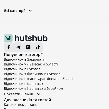
Всі категорії
Популярні категорії
Відпочинок в Закарпатті
Відпочинок у Львівській області
Відпочинок в Буковелі
Відпочинок з басейном в Буковелі
Відпочинок в Івано-Франківській області
Відпочинок в Карпатах
Відпочинок в Карпатах з басейном
Відпочинок в Київській області
Показати більше
Відпочинок в Київській області з басейном
Для власників та гостей
Відпочинок в Тернопільській області
Каталог помешкань
Відпочинок у Вінницькій області