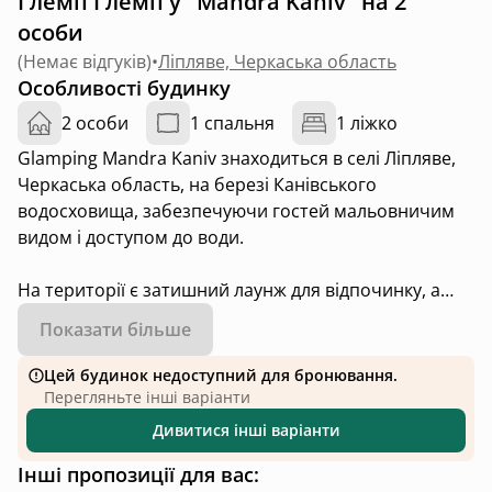
Глемп Глемп у "Mandra Kaniv" на 2
особи
(
Немає відгуків
)
•
Ліпляве, Черкаська область
Особливості будинку
2 особи
1 спальня
1 ліжко
Glamping Mandra Kanіv знаходиться в селі Ліпляве,
Черкаська область, на березі Канівського
водосховища, забезпечуючи гостей мальовничим
видом і доступом до води.
На території є затишний лаунж для відпочинку, а
місцевість навколо — ідеальна для риболовлі та
Показати більше
приємного проведення часу на природі.
Цей будинок недоступний для бронювання.
Перегляньте інші варіанти
Дивитися інші варіанти
Інші пропозиції для вас: