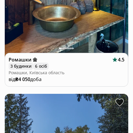
Ромашки 🌼
4.5
3 будинки
6 осіб
Ромашки, Київська область
від
₴4 050
доба