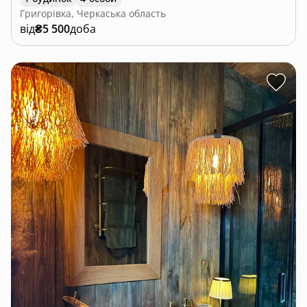
Григорівка, Черкаська область
від
₴5 500
доба