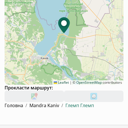
Leaflet
|
©
OpenStreetMap
contributors
Прокласти маршрут:
Головна
/
Mandra Kaniv
/
Глемп Глемп