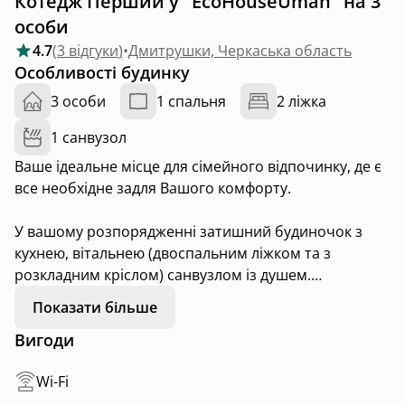
Котедж Перший у "EcoHouseUman" на 3
особи
4.7
(
3 відгуки
)
•
Дмитрушки, Черкаська область
Особливості будинку
3 особи
1 спальня
2 ліжка
1 санвузол
Ваше ідеальне місце для сімейного відпочинку, де є
все необхідне задля Вашого комфорту.
У вашому розпорядженні затишний будиночок з
кухнею, вітальнею (двоспальним ліжком та з
розкладним кріслом) санвузлом із душем.
Показати більше
На кухні є все для приготування та зберігання їжі, а
Вигоди
ванна оснащена всім необхідним для вашої
зручності.
Wi-Fi