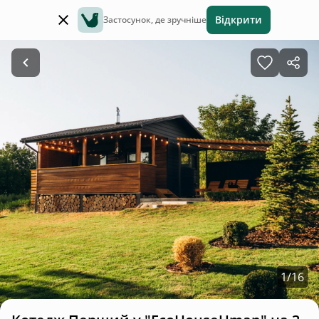
Відкрити
Застосунок, де зручніше
1
/
16