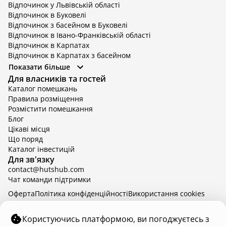
Відпочинок у Львівській області
Відпочинок в Буковелі
Відпочинок з басейном в Буковелі
Відпочинок в Івано-Франківській області
Відпочинок в Карпатах
Відпочинок в Карпатах з басейном
Відпочинок в Київській області
Показати більше
Відпочинок в Київській області з басейном
Для власників та гостей
Відпочинок в Тернопільській області
Каталог помешкань
Відпочинок у Вінницькій області
Правила розміщення
Відпочинок в Яремче
Розмістити помешкання
Відпочинок у Львівській області з басейном
Блог
Відпочинок з басейном в Тернопільській області
Цікаві місця
Що поряд
Каталог інвестицій
Для зв'язку
contact@hutshub.com
Чат команди підтримки
Оферта
Політика конфіденційності
Bикористання cookies
hutshub | ©
2026
Користуючись платформою, ви погоджуєтесь з