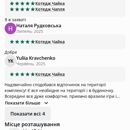
крім цього все супер, щиро рекомендую 🤗
Котедж
Чайка
Котедж
Чапля
Я в захваті
Наталя Рудковська
Липень, 2025
Котедж
Чайка
Добре
Yuliia Kravchenko
YK
Червень, 2025
Котедж
Чайка
Надзвичайно сподобався відпочинок на території
комплексу! Є все необхідне на території і в будиночку.
Всередині все дуже комфортне, приємно вразили ігри і
ракетки для бадмінтону. Приємний персонал, замовляла
Показати більше
сап борд, доставили просто до озера! На всій території
Показати всі: 4
тихо і приємно, що в місто дійсно повертаєшся
відпочившою людиною. Проте маю коментар: Під час
Місце розташування
нашого проживання всі жителі були з песиками (включно з