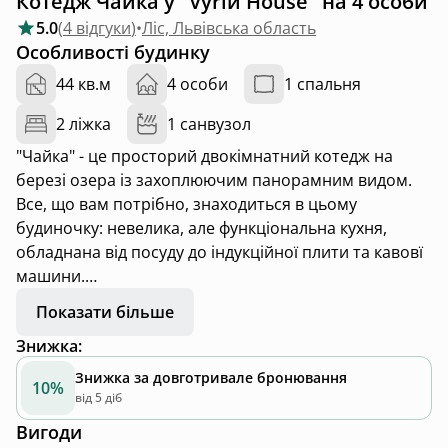
Котедж Чайка у "Vyriй House" на 4 особи
5.0
(
4 відгуки
)
•
Ліс, Львівська область
Особливості будинку
44 кв.м
4 особи
1 спальня
2 ліжка
1 санвузол
"Чайка" - це просторий двокімнатний котедж на
березі озера із захоплюючим панорамним видом.
Все, що вам потрібно, знаходиться в цьому
будиночку: невелика, але функціональна кухня,
обладнана від посуду до індукційної плити та кавовї
машини.
Показати більше
Кімната-студіо створена, щоб стати прекрасним
Знижка
:
місцем для роботи, концентрації, пошуку натхнення
та виникнення нових ідей. Окрема відпочинкова
Знижка за довготривале бронювання
10%
кімната вражає просторим ліжком з ортопедичним
від 5 діб
матрацом, а постіль з вареної бавовни виглядає не
Вигоди
лише затишно, але й комфортно.