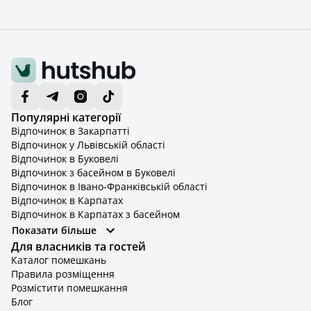
Популярні категорії
Відпочинок в Закарпатті
Відпочинок у Львівській області
Відпочинок в Буковелі
Відпочинок з басейном в Буковелі
Відпочинок в Івано-Франківській області
Відпочинок в Карпатах
Відпочинок в Карпатах з басейном
Відпочинок в Київській області
Показати більше
Відпочинок в Київській області з басейном
Для власників та гостей
Відпочинок в Тернопільській області
Каталог помешкань
Відпочинок у Вінницькій області
Правила розміщення
Відпочинок в Яремче
Розмістити помешкання
Відпочинок у Львівській області з басейном
Блог