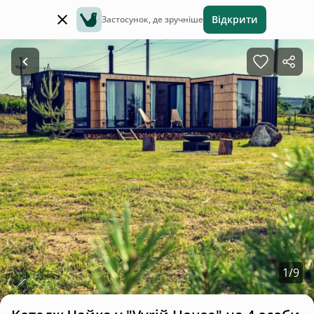
Відкрити
Застосунок, де зручніше
1
/
9