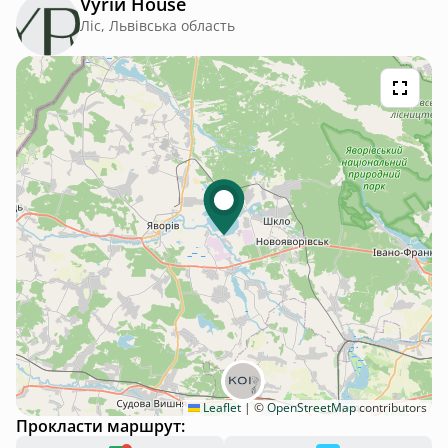
Vyriй House
нами), це звісно передбачувано, але було б добре мати
певний заборчик між будинками, не завжди песики можуть
Ліс, Львівська область
знайти спільну мову, що може негативно вплинути на
якість відпочинку.
Leaflet
|
©
OpenStreetMap
contributors
Прокласти маршрут: