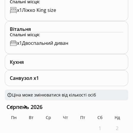
Спальні місця
:
x
1
Ліжко King size
Вітальня
Спальні місця
:
x
1
Двоспальний диван
Кухня
Санвузол x1
Ціна може змінюватися від кількості осіб
Серпень 2026
Пн
Вт
Ср
Чт
Пт
Сб
Нд
1
2