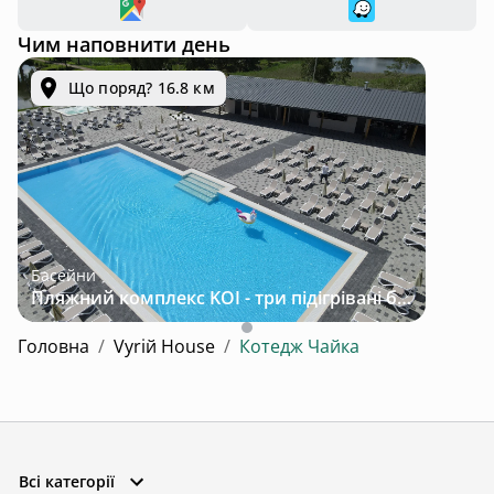
Чим наповнити день
Що поряд? 16.8 км
Басейни
Пляжний комплекс KOI - три підігрівані басейни серед лісу за 30 км від Львова
Головна
/
Vyriй House
/
Котедж Чайка
Всі категорії