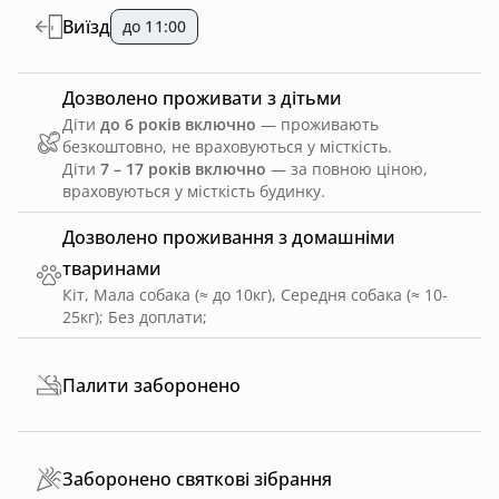
Виїзд
до 11:00
Дозволено проживати з дітьми
Діти
до 6 років включно
— проживають
безкоштовно, не враховуються у місткість.
Діти
7 – 17 років включно
— за повною ціною,
враховуються у місткість будинку.
Дозволено проживання з домашніми
тваринами
Кіт, Мала собака (≈ до 10кг), Середня собака (≈ 10-
25кг)
;
Без доплати
;
Палити заборонено
Заборонено святкові зібрання