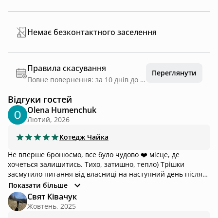
Немає безконтактного заселення
Правила скасування
Переглянути
Повне повернення: за 10 днів до дати заїзду
Відгуки гостей
Olena Humenchuk
Лютий, 2026
Котедж
Чайка
Не вперше бронюємо, все було чудово ❤️ місце, де
хочеться залишитись. Тихо, затишно, тепло) Трішки
засмутило питання від власниці на наступний день після
виселення щодо поламаного порохотяга, проте ми ним не
Показати більше
користувалися, тому не знаю, якої відповіді від нас
Свят Ківачук
очікували…якщо б ми щось зламали, то дали б знати і
Жовтень, 2025
компенсували. Але люди різні бувають, тому все ок) Але