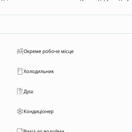
Окреме робоче місце
Холодильник
Душ
Кондиціонер
Вихід до водойми