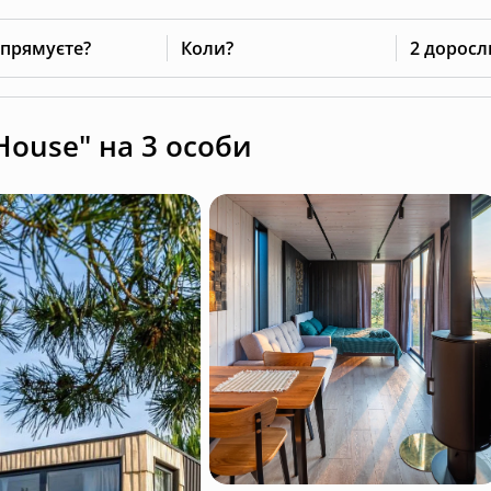
 прямуєте?
Коли?
2 доросл
House" на 3 особи