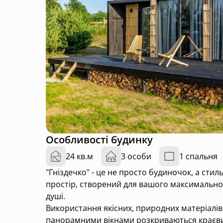
Особливості будинку
24 кв.м
3 особи
1 спальня
"Гніздечко" - це не просто будиночок, а сти
простір, створений для вашого максимального
душі.
Використання якісних, природних матеріалів
панорамними вікнами розкриваються краєвид