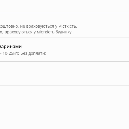
штовно, не враховуються у місткість.
, враховуються у місткість будинку.
тваринами
≈ 10-25кг)
;
Без доплати
;