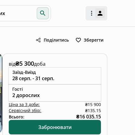
их
Поділитись
Зберегти
₴5 300
від
доба
Заїзд-Виїзд
28 серп. - 31 серп.
Гості
2 дорослих
Ціна
за
3 доби
:
₴15 900
Сервісний збір:
₴135.15
₴16 035.15
Всього:
Забронювати