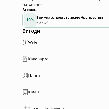
натхнення
Знижка
:
Знижка за довготривале бронювання
10%
від 7 діб
Вигоди
Wi-Fi
Кавоварка
Плита
Камін
Тераса або балкон