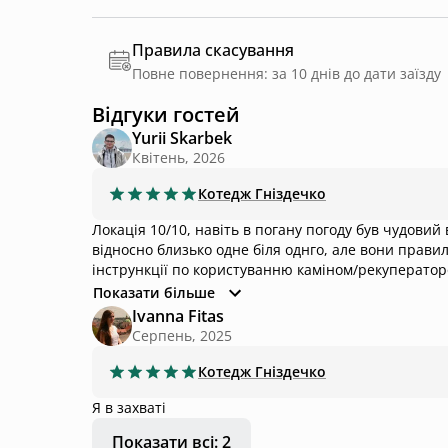
Правила скасування
Повне повернення: за 10 днів до дати заїзду
Відгуки гостей
Yurii Skarbek
Квітень, 2026
Котедж
Гніздечко
Локація 10/10, навіть в погану погоду був чудовий
відносно близько одне біля однго, але вони правил
інстрункції по користуванню каміном/рекуператор
замовити доставку та на яких умовах Заселення/в
Показати більше
заселення скинули за 40хв до заїзду, хотілось б
Ivanna Fitas
Серпень, 2025
Котедж
Гніздечко
Я в захваті
Показати всі: 2