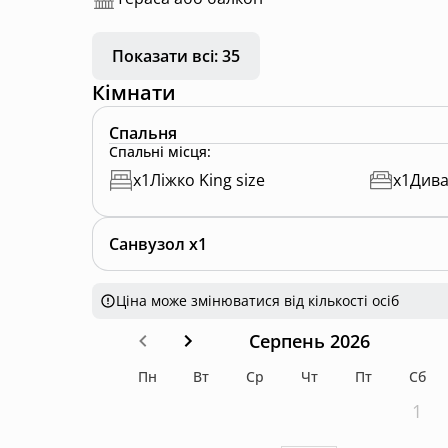
Показати всі: 35
Кімнати
Спальня
Спальні місця
:
x
1
Ліжко King size
x
1
Див
Санвузол x1
Ціна може змінюватися від кількості осіб
Серпень 2026
Пн
Вт
Ср
Чт
Пт
Сб
1