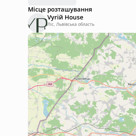
Місце розташування
Vyriй House
Ліс, Львівська область