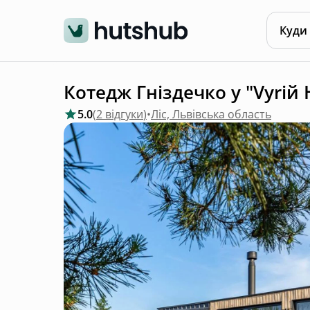
Куди
Котедж Гніздечко у "Vyriй 
5.0
(
2 відгуки
)
•
Ліс, Львівська область