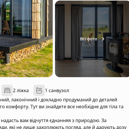
Всі фото
2 ліжка
1 санвузол
льний, лаконічний і докладно продуманий до деталей
 комфорту. Тут ви знайдете все необхідне для тіла та
 надасть вам відчуття єднанняя з природою. За
и, які не лише захоплюють погляд, але й дарують дозу