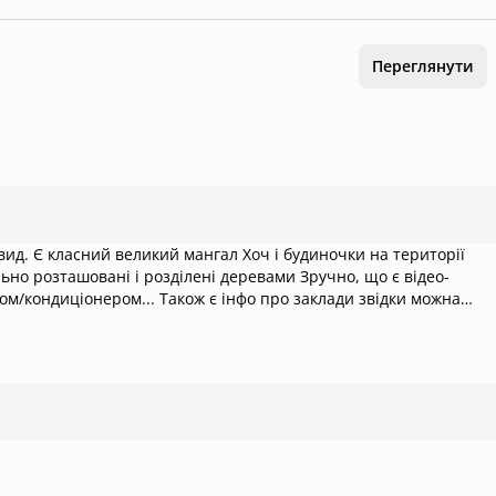
Переглянути
 вид. Є класний великий мангал Хоч і будиночки на території
ьно розташовані і розділені деревами Зручно, що є відео-
ом/кондиціонером... Також є інфо про заклади звідки можна
иселення безконтактне, але потрібно телефонувати. Деталі щодо
и швидше Залишилися на 100% задоволені відпочинком