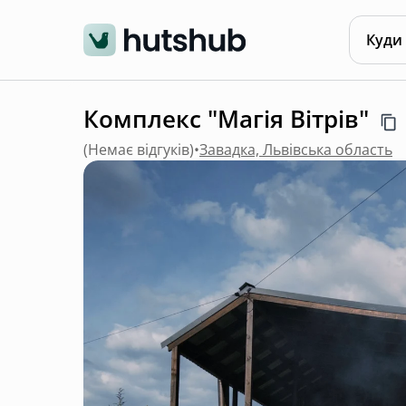
Куди
Комплекс "Магія Вітрiв"
(
Немає відгуків
)
•
Завадка, Львівська область