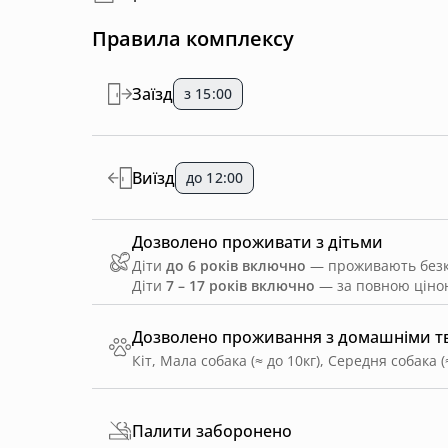
Правила комплексу
Заїзд
з 15:00
Виїзд
до 12:00
Дозволено проживати з дітьми
Діти
до 6 років включно
— проживають безко
Діти
7 – 17 років включно
— за повною ціною
Дозволено проживання з домашніми 
Кіт, Мала собака (≈ до 10кг), Середня собака (
Палити заборонено