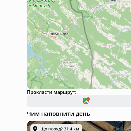
Прокласти маршрут:
Чим наповнити день
Що поряд? 31.4 км