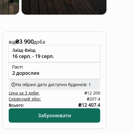
₴3 900
від
доба
Заїзд-Виїзд
16 серп. - 19 серп.
Гості
2 дорослих
На обрані дати доступно будинків: 1
Ціна
за
3 доби
:
₴12 200
Сервісний збір:
₴207.4
₴12 407.4
Всього:
Забронювати