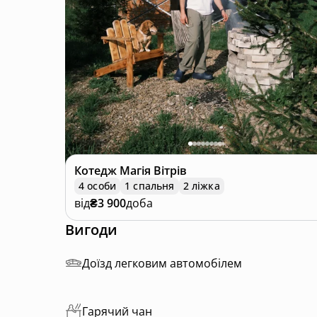
Котедж
Магія Вітрів
4 особи
1 спальня
2 ліжка
від
₴3 900
доба
Вигоди
Доїзд легковим автомобілем
Гарячий чан