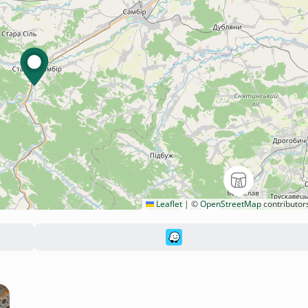
Leaflet
|
©
OpenStreetMap
contributor