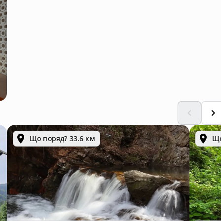
иціями
Що поряд? 33.6 км
Що