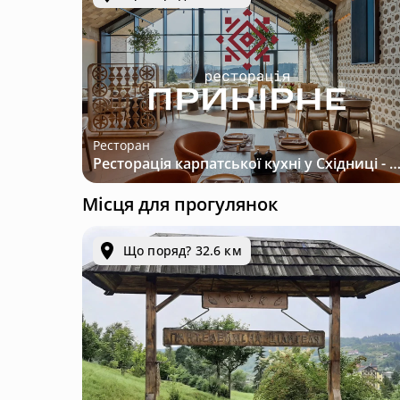
Ресторан
Ресторація карпатської кухні у Східниці - місце з характером і трад
Місця для прогулянок
Що поряд? 32.6 км