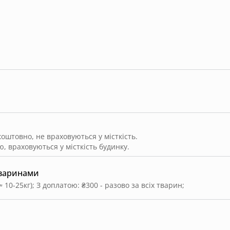
штовно, не враховуються у місткість.
, враховуються у місткість будинку.
тваринами
≈ 10-25кг)
;
З доплатою: ₴300 - разово за всіх тварин
;