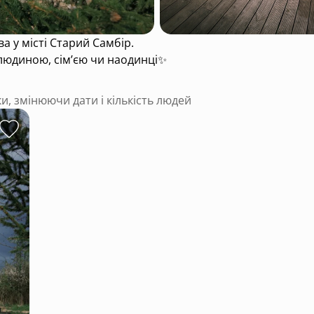
ва у місті Старий Самбір.
 людиною, сімʼєю чи наодинці✨
ки, змінюючи дати і кількість людей