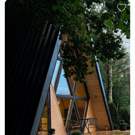
Отже, навіть після роботи Ви можете сісти на власне
авто чи перевізника і потрапити на локацію✅
2. Користуєтесь джакузі, чаном - ванною та скляною
парною необмежений час 🌷
Ми набираємо для Вас чистеньку водичку та
нагріваємо ванну ( з добавками по бажанню),
готуємо сауну
Можна лити воду на каміння, піднімати вологість та
температуру, оходжуватись в крижаній купелі, а
потім нагріти до гарячої релаксової
А далі все, що Вам потрібно, підтримувати вогонь в
каміні або ж вміння розпалити самостійно, коли для
Вас це буде комфортно (цілодобово)
3. Користуєтесь мангалом, дровами та приладдям
для приготування їжі на вогні без доплат ✅