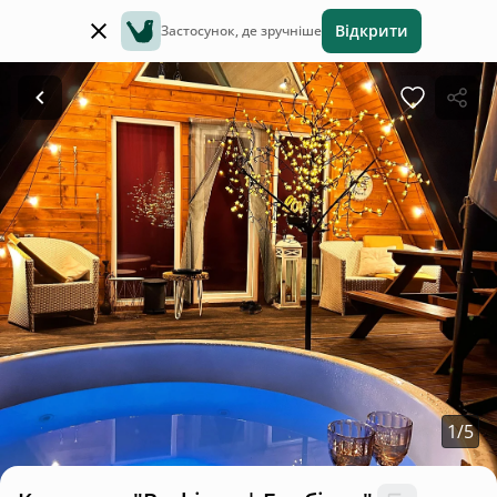
Відкрити
Застосунок, де зручніше
1
/
5