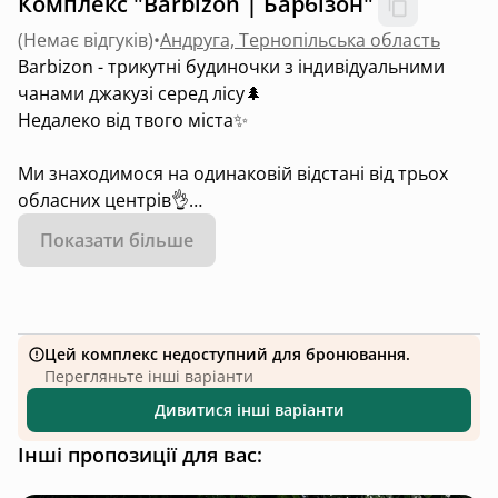
Комплекс "Barbizon | Барбізон"
(
Немає відгуків
)
•
Андруга, Тернопільська область
Barbizon - трикутні будиночки з індивідуальними
чанами джакузі серед лісу🌲
Недалеко від твого міста✨
Ми знаходимося на одинаковій відстані від трьох
обласних центрів👌
Показати більше
80 км. Рівне📍
80 км м. Тернопіль📍
Цей комплекс недоступний для бронювання.
80 км м. Луцьк📍
Перегляньте інші варіанти
Дивитися інші варіанти
Також ідеальна зупинка з ночівлею, коли
подорожуєш зі сторони Києва, наприклад до
Інші пропозиції для вас:
Карпат✨