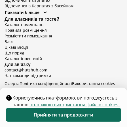
Відпочинок в Карпатах
Відпочинок в Карпатах з басейном
Відпочинок в Київській області
Показати більше
Відпочинок в Київській області з басейном
Для власників та гостей
Відпочинок в Тернопільській області
Каталог помешкань
Відпочинок у Вінницькій області
Правила розміщення
Відпочинок в Яремче
Розмістити помешкання
Відпочинок у Львівській області з басейном
Блог
Відпочинок з басейном в Тернопільській області
Цікаві місця
Що поряд
Каталог інвестицій
Для зв'язку
contact@hutshub.com
Чат команди підтримки
Оферта
Політика конфіденційності
Bикористання cookies
hutshub | ©
2026
Користуючись платформою, ви погоджуєтесь з
нашою
політикою використання файлів cookies.
Оберіть інші дати аби дізнатись ціну
Прийняти та продовжити
Коли?
2 дорослих