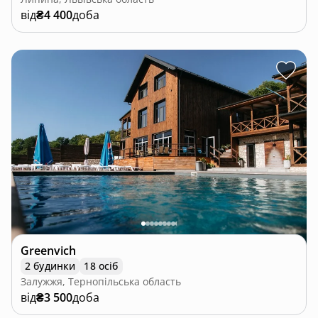
від
₴4 400
доба
Greenvich
2 будинки
18 осіб
Залужжя, Тернопільська область
від
₴3 500
доба