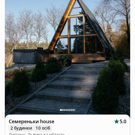
Бронюй наперед ✅
Barbizon - rest in the forest 🔺
Семереньки house
5.0
2 будинки
10 осіб
Липина, Львівська область