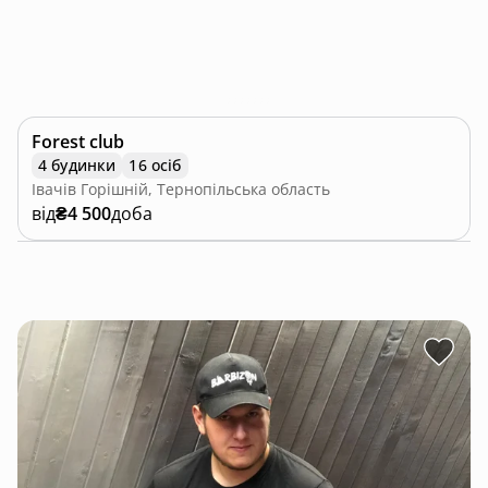
Forest club
4 будинки
16 осіб
Івачів Горішній, Тернопільська область
від
₴4 500
доба