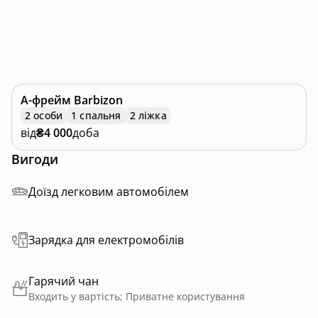
А-фрейм
Barbizon
2 особи
1 спальня
2 ліжка
від
₴4 000
доба
Вигоди
Доїзд легковим автомобілем
Зарядка для електромобілів
Гарячий чан
Входить у вартість; Приватне користування