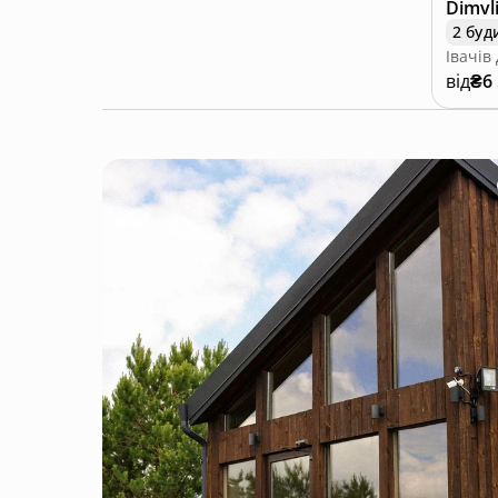
Dimvli
2 буд
від
₴6