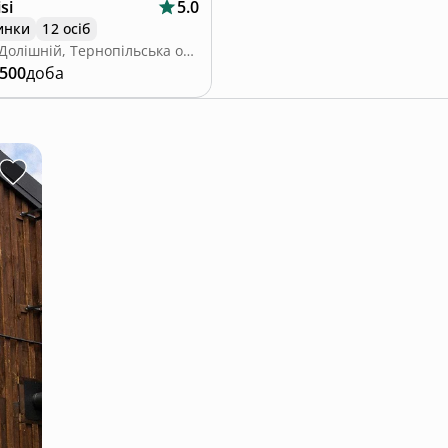
si
5.0
инки
12 осіб
Івачів Долішній, Тернопільська область
 500
доба