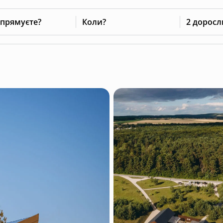
 прямуєте?
Коли?
2 доросл