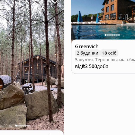
Greenvich
2 будинки
18 осіб
Залужжя, Тернопільська обл
від
₴3 500
доба