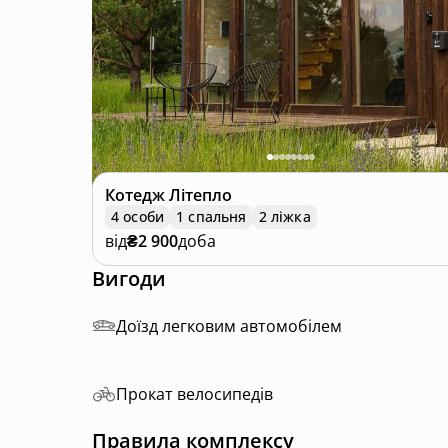
Котедж
Літепло
4 особи
1 спальня
2 ліжка
від
₴2 900
доба
Вигоди
Доїзд легковим автомобілем
Прокат велосипедів
Правила комплексу