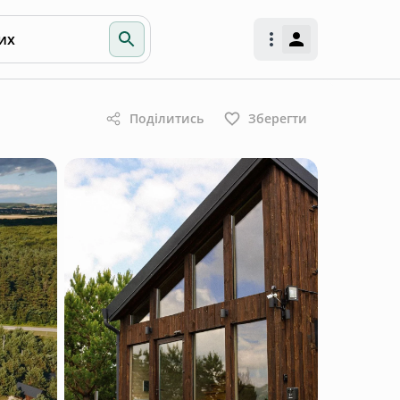
их
Поділитись
Зберегти