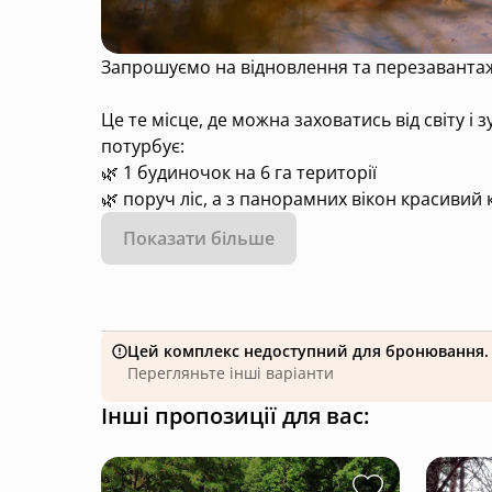
Запрошуємо на відновлення та перезавантаж
Це те місце, де можна заховатись від світу і зустрітись з собою ✨ Лише 30 км від Тернополя і ви
потурбує:
🌿 1 будиночок на 6 га території
🌿 поруч ліс, а з панорамних вікон красиви
🌿 безконтактне заселення та виселення
Показати більше
Лише ви і природа 🌾
Цей комплекс недоступний для бронювання.
Перегляньте інші варіанти
Інші пропозиції для вас: