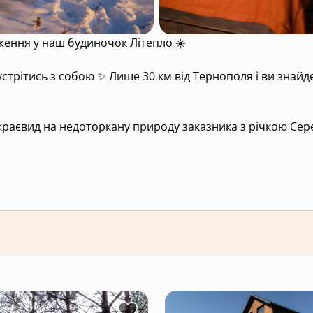
ення у наш будиночок Літепло ☀️
 знайдете затишний простір, де вас ніхто не
й краєвид на недоторкану природу заказника з річкою Се