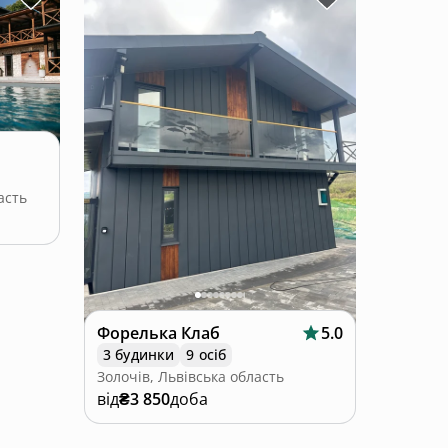
асть
Форелька Клаб
5.0
3 будинки
9 осіб
Золочів, Львівська область
від
₴3 850
доба