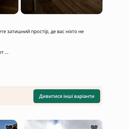
рет
Дивитися інші варіанти