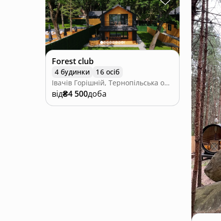
Forest club
4 будинки
16 осіб
Івачів Горішній, Тернопільська область
від
₴4 500
доба