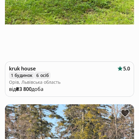
kruk house
5.0
1 будинок
6 осіб
Орів, Львівська область
від
₴3 800
доба