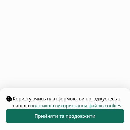
Користуючись платформою, ви погоджуєтесь з
нашою
політикою використання файлів cookies.
Прийняти та продовжити
Обране
Каталог
Меню
Magurka Space
5.0