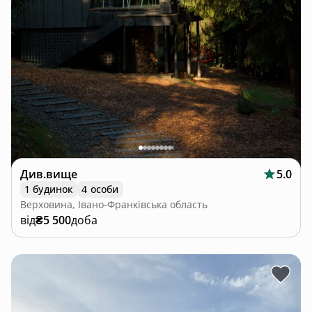
Див.вище
5.0
1 будинок
4 особи
Верховина, Івано-Франківська область
від
₴5 500
доба