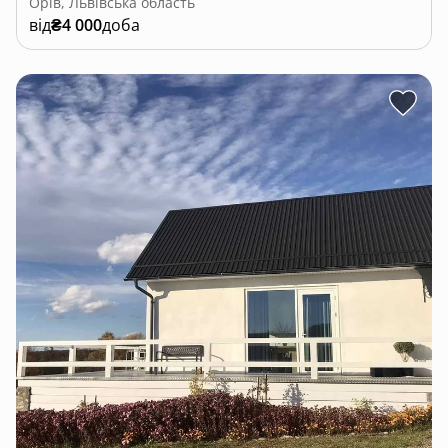
Орів, Львівська область
від
₴4 000
доба