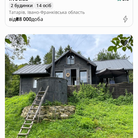
2 будинки
14 осіб
Татарів, Івано-Франківська область
від
₴8 000
доба