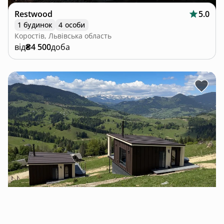
Restwood
5.0
1 будинок
4 особи
Коростів, Львівська область
від
₴4 500
доба