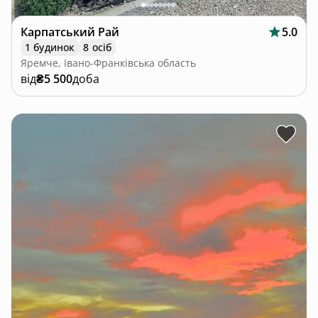
Карпатський Рай
5.0
1 будинок
8 осіб
Яремче, Івано-Франківська область
від
₴5 500
доба