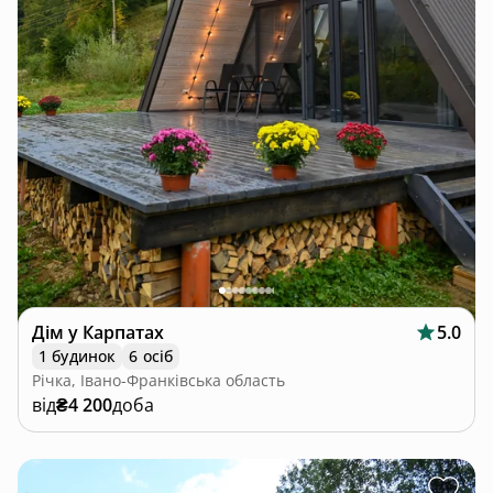
Дім у Карпатах
5.0
1 будинок
6 осіб
Річка, Івано-Франківська область
від
₴4 200
доба