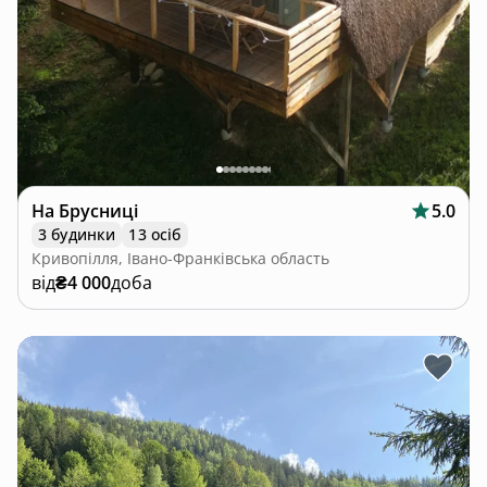
На Брусниці
5.0
3 будинки
13 осіб
Кривопілля, Івано-Франківська область
від
₴4 000
доба