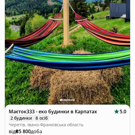
Маєток333 - еко будинки в Карпатах
5.0
2 будинки
8 осіб
Черетів, Івано-Франківська область
від
₴5 800
доба