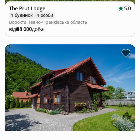
The Prut Lodge
5.0
1 будинок
4 особи
Ворохта, Івано-Франківська область
від
₴8 000
доба