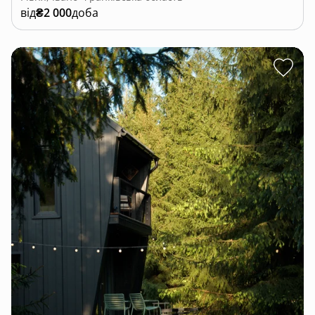
від
₴2 000
доба