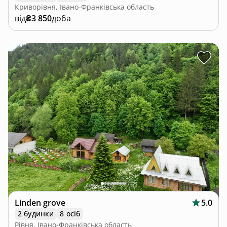
Криворівня, Івано-Франківська область
від
₴3 850
доба
Linden grove
5.0
2 будинки
8 осіб
Рівня, Івано-Франківська область