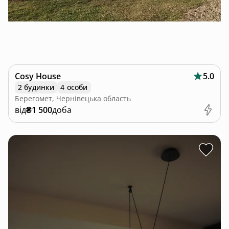
Cosy House
5.0
2 будинки
4 особи
Берегомет, Чернівецька область
від
₴1 500
доба