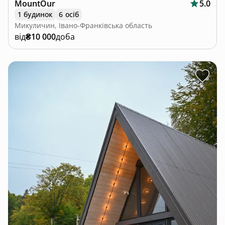
MountOur
5.0
1 будинок
6 осіб
Микуличин, Івано-Франківська область
від
₴10 000
доба