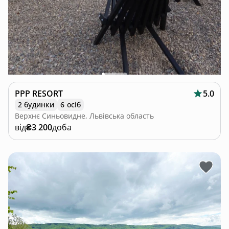
PPP RESORT
5.0
2 будинки
6 осіб
Верхнє Синьовидне, Львівська область
від
₴3 200
доба