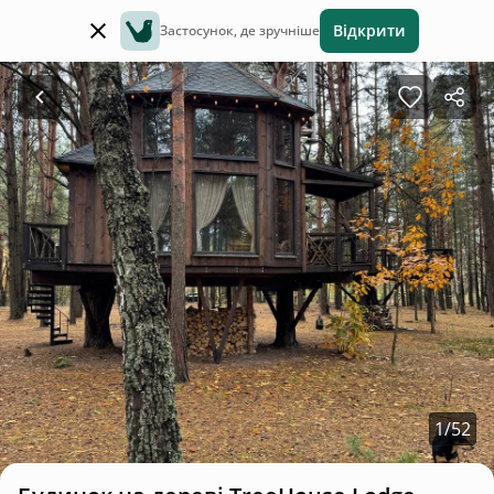
Відкрити
Застосунок, де зручніше
1
/
52