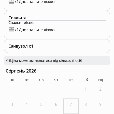
x
1
Двоспальне ліжко
Спальня
Спальні місця
:
x
1
Двоспальне ліжко
Санвузол x1
Ціна може змінюватися від кількості осіб
Серпень 2026
Пн
Вт
Ср
Чт
Пт
Сб
Нд
1
2
3
4
5
6
7
8
9