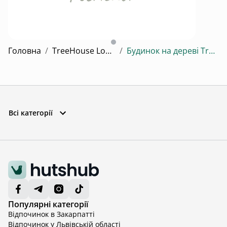
Mandra Petrichor - котеджний комплекс для відпочинку та інвестицій у с. Забуяння
Головна
/
TreeHouse Lodge будинок на дереві 🪾
/
Будинок на дереві TreeHouse Lodge будинок на дереві
Всі категорії
Популярні категорії
Відпочинок в Закарпатті
Відпочинок у Львівській області