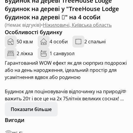
Будинок на дереві TreeHouse Lodge
будинок на дереві у "TreeHouse Lodge
будинок на дереві 🪾" на 4 особи
(
Немає відгуків
)
•
Ніжиловичі, Київська область
Особливості будинку
50 кв.м
4 особи
2 спальні
2 ліжка
1 санвузол
Гарантований WOW ефект як для сюрприз подорожі
або на день народження, ідеальний простір для
усамітнення вдвох або родиною
Будинок для поціновувачів відпочинку на природі🫶
важить 20т і все це на 2х 75літніх великих соснах!
Показати більше
На дереві є певний комфорт:
Вигоди
✔️2 спальні під стелею на другому поверсі, ліжка
160*200