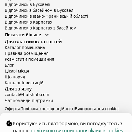
Відпочинок в Буковелі
Відпочинок з басейном в Буковелі
Відпочинок в Івано-Франківській області
Відпочинок в Карпатах
Відпочинок в Карпатах з басейном
Відпочинок в Київській області
Показати більше
Відпочинок в Київській області з басейном
Для власників та гостей
Відпочинок в Тернопільській області
Каталог помешкань
Відпочинок у Вінницькій області
Правила розміщення
Відпочинок в Яремче
Розмістити помешкання
Відпочинок у Львівській області з басейном
Блог
Відпочинок з басейном в Тернопільській області
Цікаві місця
Що поряд
Каталог інвестицій
Для зв'язку
contact@hutshub.com
Чат команди підтримки
Оферта
Політика конфіденційності
Bикористання cookies
hutshub | ©
2026
Користуючись платформою, ви погоджуєтесь з
нашою
політикою використання файлів cookies.